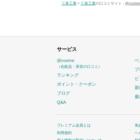
三喜工業
>
三喜工業
の口コミサイト -
@cos
サービス
@cosme
ベ
（化粧品・美容の口コミ）
プ
ランキング
ビ
ポイント・クーポン
新
ブログ
最
Q&A
プレミアム会員とは
免
利用規約
ヘ