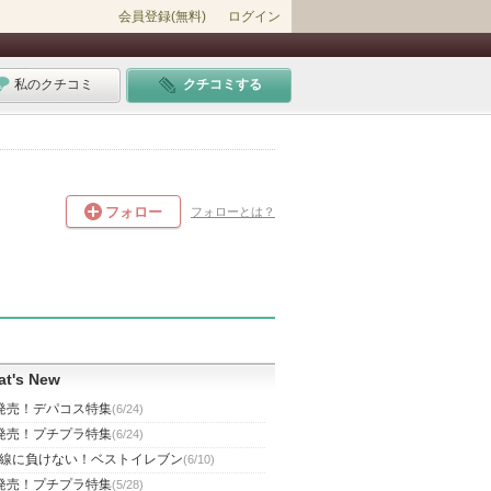
会員登録(無料)
ログイン
私のクチコミ
クチコミする
フォロー
フォローとは？
t's New
発売！デパコス特集
(6/24)
発売！プチプラ特集
(6/24)
線に負けない！ベストイレブン
(6/10)
発売！プチプラ特集
(5/28)