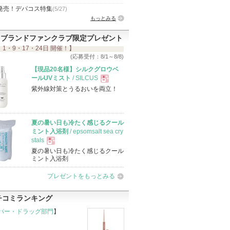
発売！デパコス特集
(5/27)
もっとみる
ブランドファンクラブ限定プレゼント
 1・9・17・24日 開催！】
(応募受付：8/1～8/8)
【現品20名様】シルクグロウベ
ールUVミスト
/ SILCUS
紫外線対策とうるおいを両立！
現
品
夏の暑い日も冷たく感じるクール
ミント入浴剤
/ epsomsalt sea cry
stals
夏の暑い日も冷たく感じるクール
現
ミント入浴剤
プレゼントをもっとみる
品
チコミランキング
パー・ドラッグ部門
】