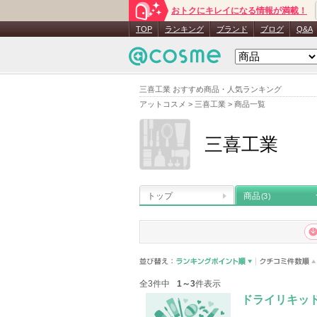
おトクにキレイになる情報が満載！
TOP
ランキング
ブランド
ブログ
Q&A
三喜工業 おすすめ商品・人気ランキング
アットコスメ
>
三喜工業
>
商品一覧
三喜工業
トップ
商品
(3)
全3件中
1～3
件表示
ドライリキッ