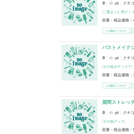
0
-pt
クチコ
[
二重まぶた用グッ
容量・税込価格：
バストメイク
0
-pt
クチコ
[
その他ボディケア
]
容量・税込価格：
眉間ストレッチ
0
-pt
クチコ
[
その他グッズ
]
容量・税込価格：