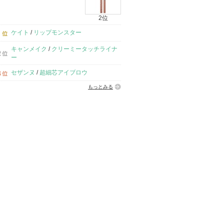
2位
ケイト
/
リップモンスター
キャンメイク
/
クリーミータッチライナ
ー
セザンヌ
/
超細芯アイブロウ
もっとみる