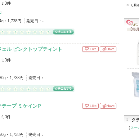
ミ0件
6月
ズ
]
4g・1,738円
発売日：
-
【毎月
ジェル ピンクトップティント
Like
Have
ミ0件
30g・1,738円
発売日：
-
テープ ミケインP
Like
Have
ミ0件
ク
【
スー
50g・1,738円
発売日：
-