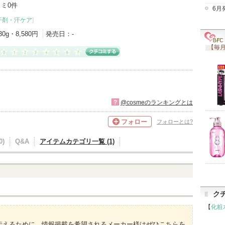
ミ0件
6月
汗剤・汗ケア
]
30g・8,580円
発売日：
-
【毎月
?
@cosmeのランキングとは
フォロー
フォローとは?
)
Q&A
アイテムカテゴリ一覧 (1)
ク
【
化粧
伝えるために、情報掲載を希望されるメーカー様はぜひこちらを