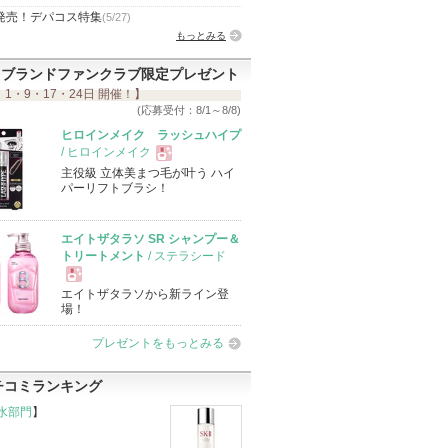
発売！デパコス特集
(5/27)
もっとみる
ブランドファンクラブ限定プレゼント
 1・9・17・24日 開催！】
(応募受付：8/1～8/8)
ヒロインメイク ラッシュハイプ
/ ヒロインメイク
主役級 立体美まつ毛が叶う ハイ
現
パーリフトブラシ！
品
エイトザタラソ SR シャンプー＆
トリートメント
/ ステラシード
エイトザタラソから新ライン登
現
場！
プレゼントをもっとみる
品
チコミランキング
水部門
】