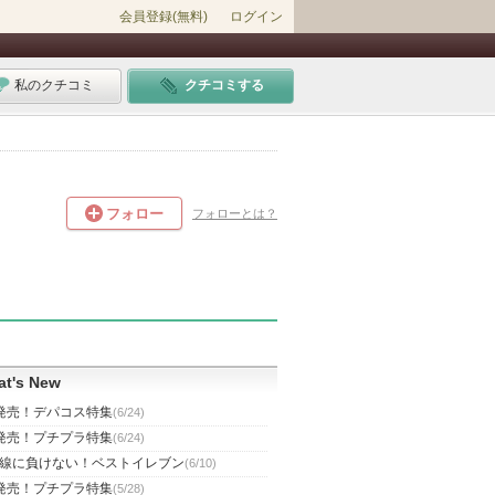
会員登録(無料)
ログイン
私のクチコミ
クチコミする
フォロー
フォローとは？
t's New
発売！デパコス特集
(6/24)
発売！プチプラ特集
(6/24)
線に負けない！ベストイレブン
(6/10)
発売！プチプラ特集
(5/28)