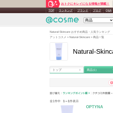
おトクにキレイになる情報が満載！
TOP
ランキング
ブランド
ブログ
Q&A
Natural-Skincare おすすめ商品・人気ランキング
アットコスメ
>
Natural-Skincare
>
商品一覧
Natural-Skinc
トップ
商品
(1)
全1件中
1～1
件表示
OPTYNA