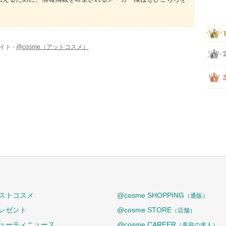
イト -
@cosme（アットコスメ）
ストコスメ
@cosme SHOPPING
（通販）
レゼント
@cosme STORE
（店舗）
ューティニュース
@cosme CAREER
（美容の求人）