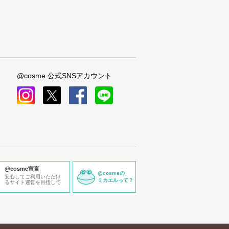
@cosme 公式SNSアカウント
instagram
x
facebook
line
@cosme宣言
@cosmeの
安心してご利用いただけ
ミカエルって？
るサイト運営を目指して