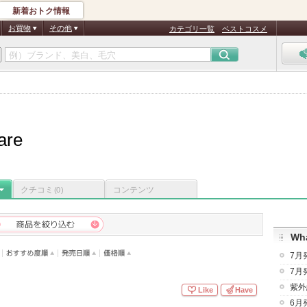
新着おトク情報
お買物
その他
カテゴリ一覧
ベストコスメ
are
クチコミ
コンテンツ
(0)
Wha
7月
7月
紫外
Like
Have
6月