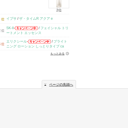
2位
イプサ
/
ザ・タイムR アクア e
SK-II
/
フェイシャル トリ
ートメント エッセンス
エリクシール
/
ブライト
ニング ローション しっとりタイプ ca
もっとみる
ページの先頭へ