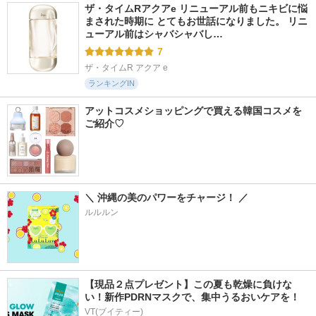
ザ・タイムRアクアe リニューアル前もニキビに悩
まされた時期に とてもお世話になりました。 リニ
ューアル前はシャバシャバし…
7
ザ・タイムR アクア e
ランキングIN
アットコスメショッピングで買える韓国コスメを
ご紹介♡
＼ 沖縄の美のパワーをチャージ！ ／
ルルルン
【現品２点プレゼント】この夏も乾燥に負けな
い！新作PDRNマスクで、集中うるおいケアを！
VT(ブイティー)