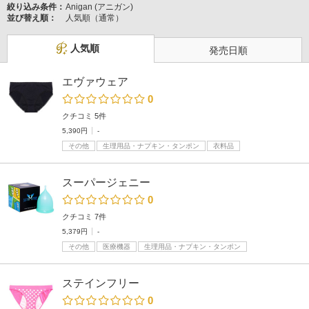
絞り込み条件：
Anigan (アニガン)
並び替え順：
人気順（通常）
人気順
発売日順
エヴァウェア
0
クチコミ 5件
5,390円
-
その他
生理用品・ナプキン・タンポン
衣料品
スーパージェニー
0
クチコミ 7件
5,379円
-
その他
医療機器
生理用品・ナプキン・タンポン
ステインフリー
0