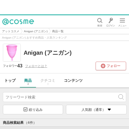
@cosme
アットコスメ
Anigan (アニガン)
商品一覧
Anigan (アニガン) おすすめ商品・人気ランキング
Anigan (アニガン)
43
フォロー
フォローとは？
フォロワー
トップ
商品
クチコミ
コンテンツ
4
0
絞り込み
人気順（通常）
商品検索結果
（4件）