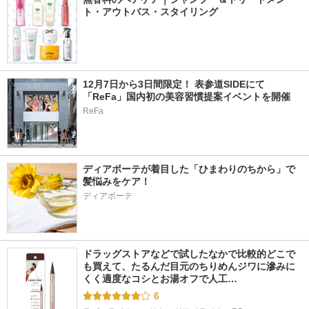
ト・アウトバス・スタイリング
12月7日から3日間限定！ 表参道SIDEにて
「ReFa」国内初の美容習慣提案イベントを開催
ReFa
ディアボーテが着目した「ひまわりのちから」で
髪悩みをケア！
ディアボーテ
ドラッグストアなどで試したなかで比較的どこで
も買えて、たるんだ目元のちりめんジワに滲みに
くく適度なコシとお湯オフで人工…
6