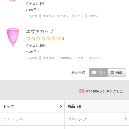
クチコミ 2件
3,300円
-
その他
生理用品・ナプキン・タンポン
衣料品
エヴァカップ
0
クチコミ 29件
4,994円
-
その他
医療機器
生理用品・ナプキン・タンポン
表示形式：
リスト
画像
@cosmeランキングとは
?
トップ
商品
(4)
クチコミ
コンテンツ
(0)