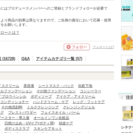
募にはプロデュースメンバーへのご登録とブランドフォローが必要で
により商品の効果は異なりますので、ご自身の責任において応募・使用
断をお願いします。
ォローとは？
フォロー
フォローとは?
16728)
Q&A
アイテムカテゴリ一覧 (57)
イスクリーム
美容液
シートマスク・パック
化粧下地
ェルファンデーション
その他ファンデーション
コンシーラー
イブロウペンシル
ボディソープ
アイケア・アイクリーム
注
・コンディショナー
ハンドクリーム・ケア
レッグ・フットケア
その他洗顔料
ミルククレンジング
クレンジングジェル
ング
プレストパウダー
フェイスオイル・バーム
ブースター・導入液
オールインワン化粧品
ア
日焼け止め・UVケア(ボディ用)
頭皮ケア
レチナ
ジ
ボディスクラブ
スキンケアキット