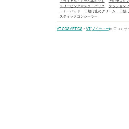
トライアル・トラベルキット
その他スキ
スリーピングマスク・パック
クッション
トナーパッド
日焼け止めクリーム
日焼
スティックコンシーラー
VT COSMETICS
>
VT(ブイティー)
の口コミサイ