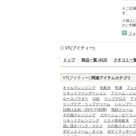
※ご応
す。
※個人
のご判
?
フ
VT(ブイティー)
トップ
商品一覧 (412)
クチコミ一覧 (
VT(ブイティー)
関連アイテムカテゴリ
オイルクレンジング
化粧水
乳液
フェ
リキッドファンデーション
クリーム・ジ
ルースパウダー
口紅
リップグロス
ア
リップケア・リップクリーム
シャンプー
日焼け止め・UVケア(顔用)
洗顔フォーム
その他クレンジング
ゴマージュ・ピーリ
リキッドクレンジング
ミスト状化粧水
洗い流すパック・マスク
その他スキンケ
ボディクリーム・オイル
ボディマッサー