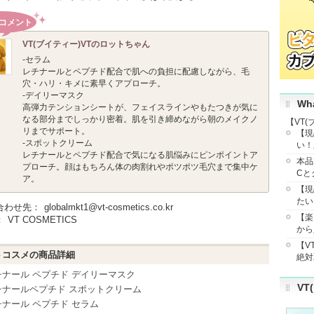
コメント
VT(ブイティー)
VTのロットちゃん
-セラム
レチナールとペプチド配合で肌への負担に配慮しながら、毛
穴・ハリ・キメに素早くアプローチ。
-デイリーマスク
Wha
高弾力テンションシートが、フェイスラインやもたつきが気に
なる部分までしっかり密着。肌を引き締めながら朝のメイクノ
【VT
リまでサポート。
【現
-スポットクリーム
い！
レチナールとペプチド配合で気になる肌悩みにピンポイントア
本品
プローチ。顔はもちろん体の肉割れやポツポツ毛穴まで集中ケ
Cと
ア。
【現
たい
合わせ先：
globalmkt1@vt-cosmetics.co.kr
【楽
：
VT COSMETICS
から
【V
トコスメの商品詳細
絶対
チナール ペプチド デイリーマスク
VT
チナールペプチド スポットクリーム
チナール ペプチド セラム