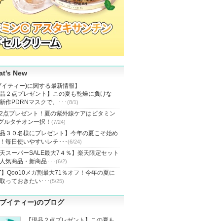
t’s New
(ブイティー)に関する最新情報】
品２点プレゼント】この夏も乾燥に負けな
新作PDRNマスクで、･･･
(8/1)
2点プレゼント！夏の紫外線ケアはビタミン
グルタチオン一択！
(7/24)
品３０名様にプレゼント】今年の夏こそ始め
！毎日使いやすいレチ･･･
(6/24)
天スーパーSALE最大7４％】楽天限定セット
人気商品・新商品･･･
(6/2)
T】Qoo10メガ割最大71％オフ！今年の夏に
取っておきたい･･･
(5/25)
(ブイティー)のブログ
【現品２点プレゼント】この夏も