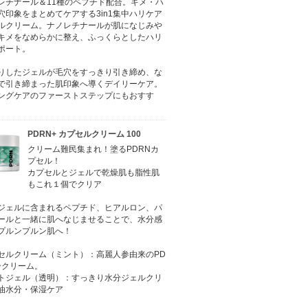
レチナール＆11種のペプチド配合。キメ・ハ
穴印象をまとめてケアする3in1集中ハリケア
ルクリーム。ナノレチナールが肌になじみや
キメをなめらかに整え、ふっくらとしたハリ
ポート。
りしたジェルが毛穴をすっきり引き締め、な
で引き締まった肌印象へ導くデイリーケア。
ングケアのファーストステップにもおすす
PDRN+ カプセルクリーム 100
クリーム難民集まれ！塗るPDRNカ
プセル！
カプセルとジェルで乾燥肌も脂性肌
もこれ１個でクリア
ジェルに含まれるペプチド、ヒアルロン、パ
ールと一緒に肌へなじませることで、水分感
プルンプルン肌へ！
セルクリーム（ミント）：高麗人参由来のPD
合クリーム。
トジェル（透明）：すっきり水分ジェルクリ
油水分・保湿ケア