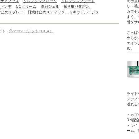
ンケアグッズ
クレンジングバーム
クレンジングシート
高密度
リ・毛
ファンデ
CCクリーム
洗顔ジェル
拭き取り化粧水
カプセ
け止めスプレー
日焼け止めスティック
リキッドルージュ
すく、
感をサ
ト -
@cosme（アットコスメ）
さっぱ
めらか
エイジ
め。
ライト
ンテノ
溢れる
・カプ
RN配
・ライ
ーム。