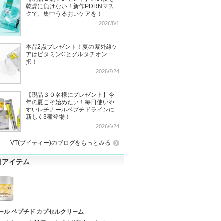
乾燥に負けない！新作PDRNマス
クで、集中うるおいケアを！
2026/8/1
本品2点プレゼント！夏の紫外線ケ
アはビタミンCとグルタチオン一
択！
2026/7/24
【現品３０名様にプレゼント】今
年の夏こそ始めたい！毎日使いや
すいレチナールペプチドラインに
新しく3種登場！
2026/6/24
VT(ブイティー)のブログをもっとみる
目アイテム
ール ペプチド カプセルクリーム