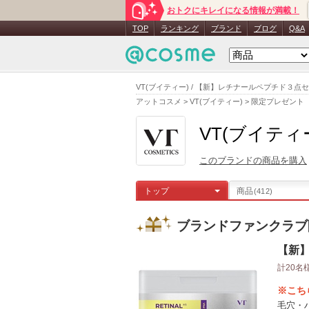
おトクにキレイになる情報が満載！
TOP
ランキング
ブランド
ブログ
Q&A
VT(ブイティー) / 【新】レチナールペプチド３
アットコスメ
>
VT(ブイティー)
>
限定プレゼント
VT(ブイティ
このブランドの商品を購入
トップ
商品
(412)
ブランドファンクラブ
【新
計20名
※こち
毛穴・