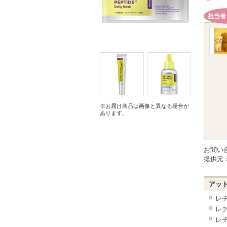
担当者
※お届け商品は画像と異なる場合が
あります。
お問い
提供元
アッ
レ
レ
レ