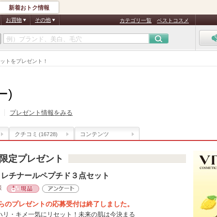
新着おトク情報
お買物
その他
カテゴリ一覧
ベストコスメ
点セットをプレゼント！
ー)
プレゼント情報をみる
クチコミ
コンテンツ
(16728)
限定プレゼント
】レチナールペプチド３点セット
様
現品
アンケート
らのプレゼントの応募受付は終了しました。
ハリ・キメ一気にリセット！未来の肌は今決まる