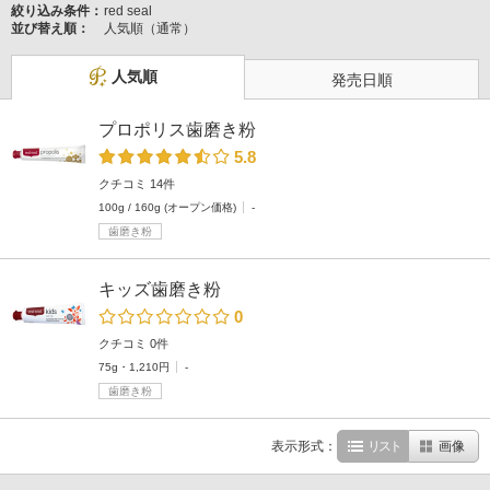
絞り込み条件：
red seal
並び替え順：
人気順（通常）
人気順
発売日順
プロポリス歯磨き粉
5.8
クチコミ 14件
100g / 160g (オープン価格)
-
歯磨き粉
キッズ歯磨き粉
0
クチコミ 0件
75g・1,210円
-
歯磨き粉
表示形式：
リスト
画像