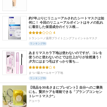
約7年ぶりにリニューアルされたシートマスクは如
何に！ 今回のリニューアルポイントはキメの乱れ
に着目した保湿成分のイリス根…
4
トランシーノ薬用ブライトニングフェイシャルマスク
ランキングIN
あまりマスカラ下地は使わないのですが、コレを
使うのと使わないのとでは仕上がりが全然違う！ 
夕方にはまつ毛はすっかり落ち…
6
まつパ級カールキープ下地
ランキングIN
【現品を30名さまにプレゼント】自分へのご褒美
にも。贅沢ケアを堪能できる「プランプコンセン
トレートマスク*」
アユーラ