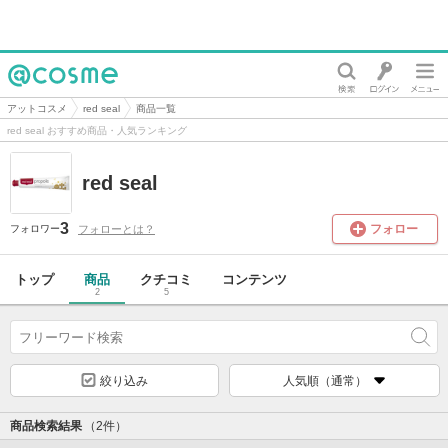
@cosme
アットコスメ
red seal
商品一覧
red seal おすすめ商品・人気ランキング
red seal
3
フォロー
フォローとは？
フォロワー
トップ
商品
クチコミ
コンテンツ
2
5
絞り込み
人気順（通常）
商品検索結果
（2件）