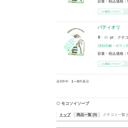
容量・税込価格：
パティオリ
0
-pt
クチコ
[
洗顔石鹸
・
ボディ
容量・税込価格：
全9件中
1～9
件表示
モコソイソープ
トップ
商品一覧 (9)
クチコミ一覧 (0