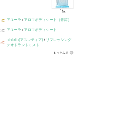
1位
アユーラ
/
アロマボディシート（青涼）
アユーラ
/
アロマボディシート
athletia(アスレティア)
/
リフレッシング
デオドラントミスト
もっとみる