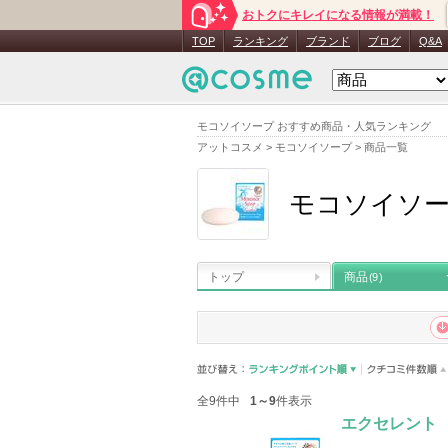
おトクにキレイになる情報が満載！
TOP
ランキング
ブランド
ブログ
Q&A
モコソイソープ おすすめ商品・人気ランキング
アットコスメ
>
モコソイソープ
>
商品一覧
モコソイソ
トップ
商品
(9)
全9件中
1～9
件表示
エクセレント