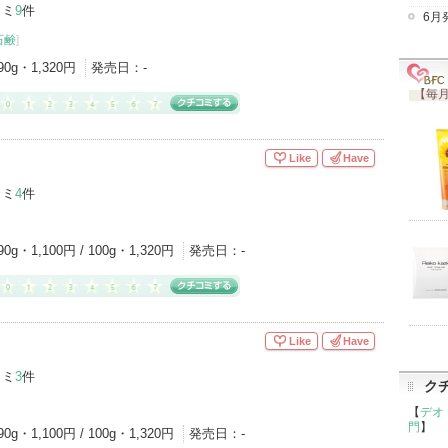
コミ
9
件
6月
石鹸
]
90g・1,320円
発売日：
-
【毎月
Like
Have
コミ
4
件
90g・1,100円 / 100g・1,320円
発売日：
-
Like
Have
コミ
3
件
ク
【
デオ
門
】
90g・1,100円 / 100g・1,320円
発売日：
-