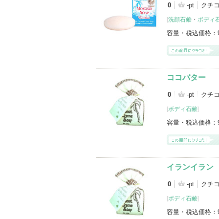
0
-pt
クチ
[
洗顔石鹸
・
ボディ
容量・税込価格：
ココバター
0
-pt
クチ
[
ボディ石鹸
]
容量・税込価格：
イランイラン
0
-pt
クチ
[
ボディ石鹸
]
容量・税込価格：