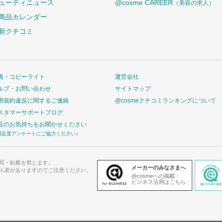
ューティニュース
@cosme CAREER
（美容の求人）
商品カレンダー
新クチコミ
責・コピーライト
運営会社
ルプ・お問い合わせ
サイトマップ
用規約違反に関するご連絡
@cosmeクチコミランキングについて
スタマーサポートブログ
在のお気持ちをお聞かせください
満足度アンケートにご協力ください）
写・転載を禁じます。
メーカーのみなさまへ
人差がありますのでご注意ください。
@cosmeへの掲載・
ビジネス活用はこちら