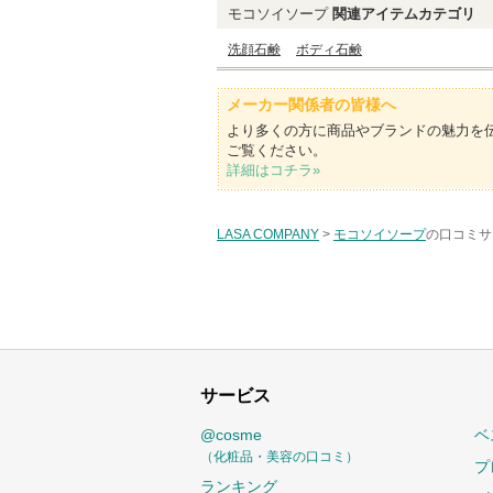
モコソイソープ
関連アイテムカテゴリ
洗顔石鹸
ボディ石鹸
メーカー関係者の皆様へ
より多くの方に商品やブランドの魅力を
ご覧ください。
詳細はコチラ»
LASA COMPANY
>
モコソイソープ
の口コミサ
サービス
@cosme
ベ
（化粧品・美容の口コミ）
プ
ランキング