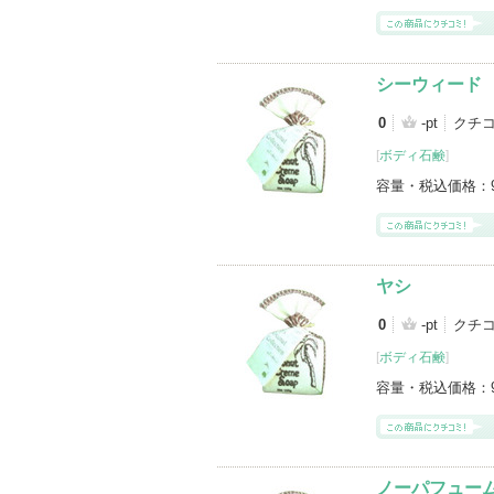
シーウィード
0
-pt
クチ
[
ボディ石鹸
]
容量・税込価格：
ヤシ
0
-pt
クチ
[
ボディ石鹸
]
容量・税込価格：
ノーパフュー