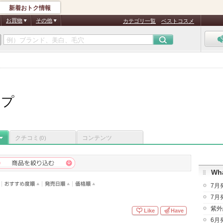
新着おトク情報
お買物
その他
カテゴリ一覧
ベストコスメ
ープ
クチコミ
コンテンツ
(0)
Wha
7月
7月
紫外
Like
Have
6月