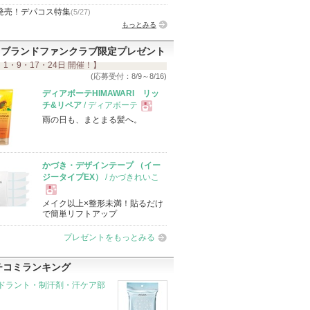
発売！デパコス特集
(5/27)
もっとみる
ブランドファンクラブ限定プレゼント
 1・9・17・24日 開催！】
(応募受付：8/9～8/16)
ディアボーテHIMAWARI リッ
チ&リペア
/ ディアボーテ
雨の日も、まとまる髪へ。
現
品
かづき・デザインテープ （イー
ジータイプEX）
/ かづきれいこ
メイク以上×整形未満！貼るだけ
現
で簡単リフトアップ
プレゼントをもっとみる
品
チコミランキング
ドラント・制汗剤・汗ケア部