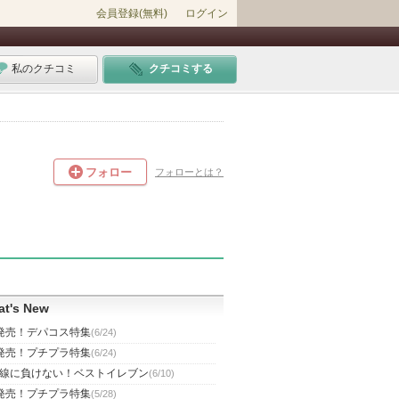
会員登録(無料)
ログイン
私のクチコミ
クチコミする
フォロー
フォローとは？
t's New
発売！デパコス特集
(6/24)
発売！プチプラ特集
(6/24)
線に負けない！ベストイレブン
(6/10)
発売！プチプラ特集
(5/28)