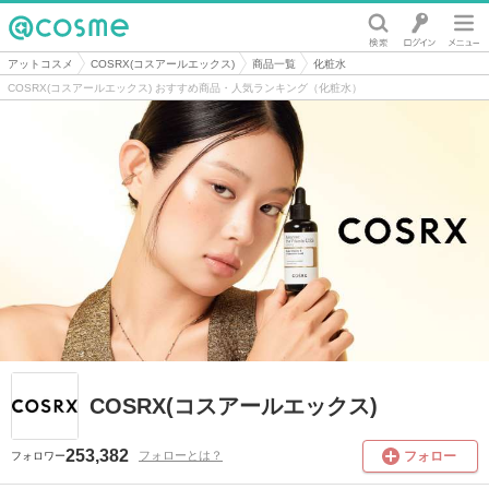
@cosme
アットコスメ
COSRX(コスアールエックス)
商品一覧
化粧水
COSRX(コスアールエックス) おすすめ商品・人気ランキング（化粧水）
COSRX(コスアールエックス)
253,382
フォロー
フォローとは？
フォロワー