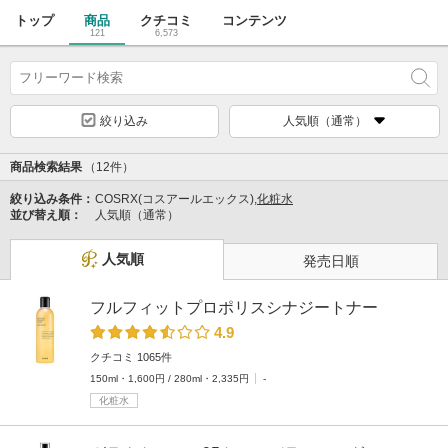
トップ
商品
クチコミ
コンテンツ
121
6,573
絞り込み
人気順（通常）
商品検索結果
（12件）
絞り込み条件：
COSRX(コスアールエックス),
化粧水
並び替え順：
人気順（通常）
人気順
発売日順
フルフィットプロポリスシナジートナー
4.9
クチコミ 1065件
150ml・1,600円 / 280ml・2,335円
-
化粧水