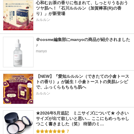
心和むお茶の香りに包まれて、しっとりうるおう
ツヤ肌へ！「石川ルルルン（加賀棒茶(R)の香
り）」が新登場
＠cosme編集部にmanyoの商品が紹介されました
♪
manyo
【NEW】『愛知ルルルン（できたての小倉トース
トの香り）』が誕生！小倉トーストの美肌レシピ
で、ふっくらもちもち肌へ
ルルルン
★2026年5月追記　ミニサイズについて★ 小さい
サイズが出て欲しいと思い… ここにもめっちゃし
つこく書きました（笑） 待望のミ…
7