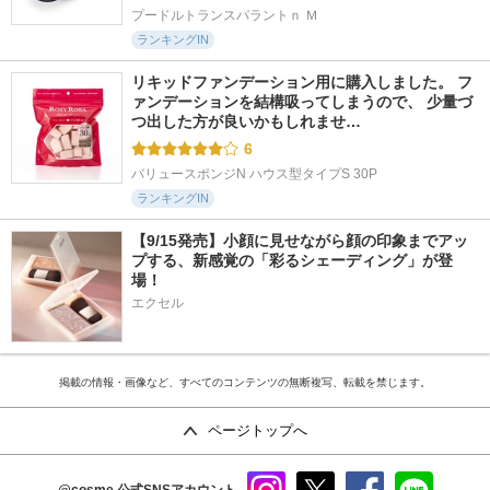
プードルトランスパラントｎ Ｍ
ランキングIN
リキッドファンデーション用に購入しました。 フ
ァンデーションを結構吸ってしまうので、 少量づ
つ出した方が良いかもしれませ…
6
バリュースポンジN ハウス型タイプS 30P
ランキングIN
【9/15発売】小顔に見せながら顔の印象までアッ
プする、新感覚の「彩るシェーディング」が登
場！
エクセル
掲載の情報・画像など、すべてのコンテンツの無断複写、転載を禁じます。
ページトップへ