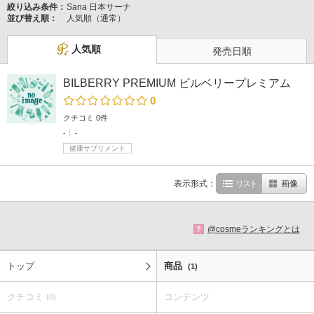
絞り込み条件：
Sana 日本サーナ
並び替え順：
人気順（通常）
人気順
発売日順
BILBERRY PREMIUM ビルベリープレミアム
0
クチコミ 0件
-
-
健康サプリメント
表示形式：
リスト
画像
@cosmeランキングとは
?
トップ
商品
(1)
クチコミ
コンテンツ
(0)