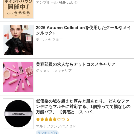
アンプルール(AMPLEUR)
2026 Autumn Collectionを使用したクールなメイ
クルック♪
ポール ＆ ジョー
美容部員の求人ならアットコスメキャリア
＠ｃｏｓｍｅキャリア
低価格の域を超えた厚みと肌あたり。 どんなファ
ンデにもマルチに対応する、1個持ってて損なしの
万能パフ。 【質感とコストパ…
5
マルチファンデパフ ２Ｐ
ランキングIN