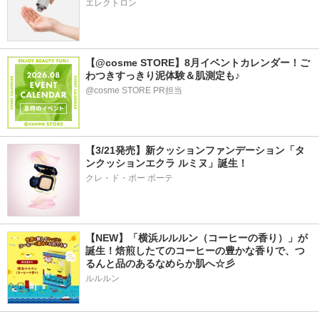
エレクトロン
【@cosme STORE】8月イベントカレンダー！ご
わつきすっきり泥体験＆肌測定も♪
@cosme STORE PR担当
【3/21発売】新クッションファンデーション「タ
ンクッションエクラ ルミヌ」誕生！
クレ・ド・ポー ボーテ
【NEW】「横浜ルルルン（コーヒーの香り）」が
誕生！焙煎したてのコーヒーの豊かな香りで、つ
るんと品のあるなめらか肌へ☆彡
ルルルン