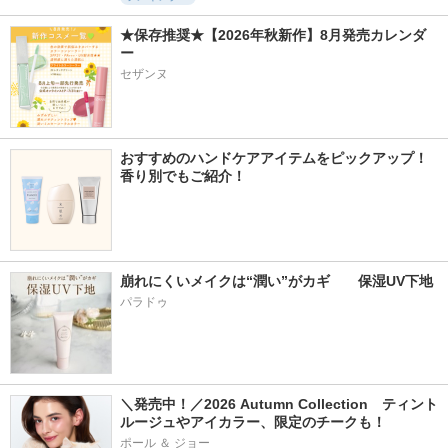
★保存推奨★【2026年秋新作】8月発売カレンダ
ー
セザンヌ
おすすめのハンドケアアイテムをピックアップ！
香り別でもご紹介！
崩れにくいメイクは“潤い”がカギ　　保湿UV下地
パラドゥ
＼発売中！／2026 Autumn Collection　ティント
ルージュやアイカラー、限定のチークも！
ポール ＆ ジョー