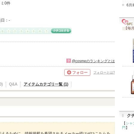
ミ0件
6月
売日：
-
【毎月
?
@cosmeのランキングとは
フォロー
フォローとは?
)
Q&A
アイテムカテゴリ一覧 (1)
ク
【
シャ
門
】
伝えるために、情報掲載を希望されるメーカー様はぜひこちらを