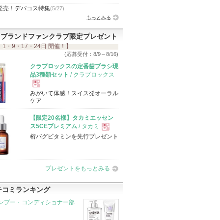
発売！デパコス特集
(5/27)
もっとみる
ブランドファンクラブ限定プレゼント
 1・9・17・24日 開催！】
(応募受付：8/9～8/16)
クラプロックスの定番歯ブラシ現
品3種類セット
/ クラプロックス
みがいて体感！スイス発オーラル
現
ケア
【限定20名様】タカミエッセン
品
ス5CEプレミアム
/ タカミ
桁バグビタミンを先行プレゼント
現
品
プレゼントをもっとみる
チコミランキング
ンプー・コンディショナー部