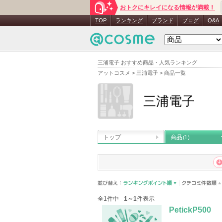
おトクにキレイになる情報が満載！
TOP
ランキング
ブランド
ブログ
Q&A
三浦電子 おすすめ商品・人気ランキング
アットコスメ
>
三浦電子
>
商品一覧
三浦電子
トップ
商品
(1)
全1件中
1～1
件表示
PetickP500