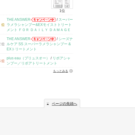
1位
THE ANSWER
/
スーパー
ラメラシャンプー&EXモイストトリート
メント ＦＯＲ ＤＡＩＬＹ ＤＡＭＡＧＥ
THE ANSWER
/
シーズナ
ルケア SS スーパーラメラシャンプー &
EXトリートメント
plus eau（プリュスオー）
/
リポアシャ
ンプー／リポアトリートメント
もっとみる
ページの先頭へ