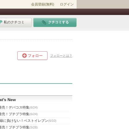
会員登録(無料)
ログイン
私のクチコミ
クチコミする
フォロー
フォローとは？
t's New
発売！デパコス特集
(6/24)
発売！プチプラ特集
(6/24)
線に負けない！ベストイレブン
(6/10)
発売！プチプラ特集
(5/28)