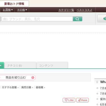
新着おトク情報
お買物
その他
カテゴリ一覧
ベストコスメ
クチコミ
コンテンツ
(0)
Wha
7月
7月
紫外
Like
Have
6月