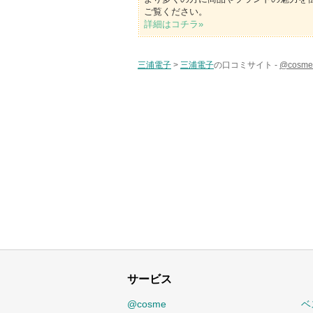
ご覧ください。
詳細はコチラ»
三浦電子
>
三浦電子
の口コミサイト -
@cos
サービス
@cosme
ベ