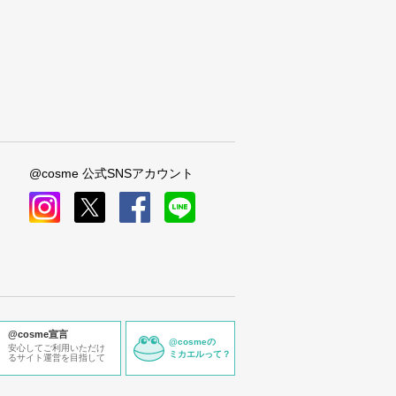
@cosme 公式SNSアカウント
instagram
x
facebook
line
@cosme宣言
@cosmeの
安心してご利用いただけ
ミカエルって？
るサイト運営を目指して