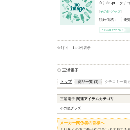
0
-pt
クチコ
[
その他グッズ
]
税込価格：
-
発
全1件中
1～1
件表示
三浦電子
トップ
商品一覧 (1)
クチコミ一覧 (0
三浦電子
関連アイテムカテゴリ
その他グッズ
メーカー関係者の皆様へ
より多くの方に商品やブランドの魅力を