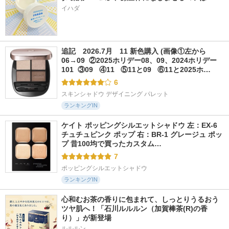
イハダ
追記　2026.7月　11 新色購入 (画像①左から
06→09  ②2025ホリデー08、09、2024ホリデー
101  ③09   ④11   ⑤11と09   ⑥11と2025ホ…
6
スキンシャドウ デザイニング パレット
ランキングIN
ケイト ポッピングシルエットシャドウ 左：EX-6 
チュチュピンク ポップ 右：BR-1 グレージュ ポッ
プ 昔100均で買ったカスタム…
7
ポッピングシルエットシャドウ
ランキングIN
心和むお茶の香りに包まれて、しっとりうるおう
ツヤ肌へ！「石川ルルルン（加賀棒茶(R)の香
り）」が新登場