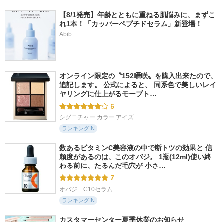
【8/1発売】年齢とともに重ねる肌悩みに、まずこ
れ1本！「カッパーペプチドセラム」新登場！
Abib
オンライン限定の〝152囁咲〟を購入出来たので、
追記します。 公式によると、 同系色で美しいレイ
ヤリングに仕上がるモーブト…
6
シグニチャー カラー アイズ
ランキングIN
数あるビタミンC美容液の中で断トツの効果と 信
頼度があるのは、このオバジ。 1瓶(12ml)使い終
わる前に、たるんだ毛穴が 小さ…
7
オバジ　C10セラム
ランキングIN
カスタマーセンター夏季休業のお知らせ