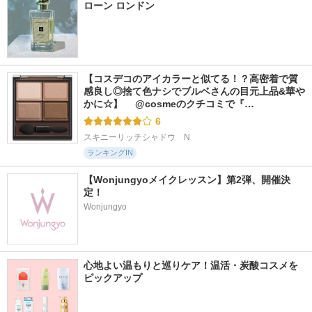
ローン ロンドン
【コスデコのアイカラーと似てる！？高密着で質
感良し◎捨て色ナシでブルベさんの目元上品&華や
かに☆】 　@cosmeのクチコミで『…
6
スキニーリッチシャドウ　N
ランキングIN
【Wonjungyoメイクレッスン】第2弾、開催決
定！
Wonjungyo
心地よい温もりと巡りケア！温活・炭酸コスメを
ピックアップ