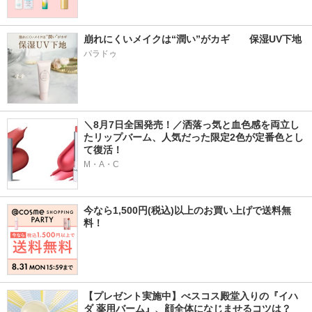
崩れにくいメイクは“潤い”がカギ　　保湿UV下地
パラドゥ
＼8月7日全国発売！／洒落っ気と血色感を両立し
たリップバーム、人気だった限定2色が定番色とし
て復活！
M・A・C
今なら1,500円(税込)以上のお買い上げで送料無
料！
【プレゼント実施中】べスコス殿堂入りの『イハ
ダ 薬用バーム』、顔全体になじませるコツは？