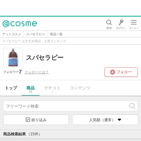
@cosme
アットコスメ
スパセラピー
商品一覧
スパセラピー おすすめ商品・人気ランキング
スパセラピー
7
フォロー
フォローとは？
フォロワー
トップ
商品
クチコミ
コンテンツ
15
0
絞り込み
人気順（通常）
商品検索結果
（15件）