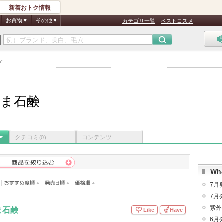
新着おトク情報
お買物
その他
カテゴリ一覧
ベストコスメ
グ
なま石鹸
クチコミ
コンテンツ
(0)
Wha
7月
7月
紫外
ま石鹸
Like
Have
6月