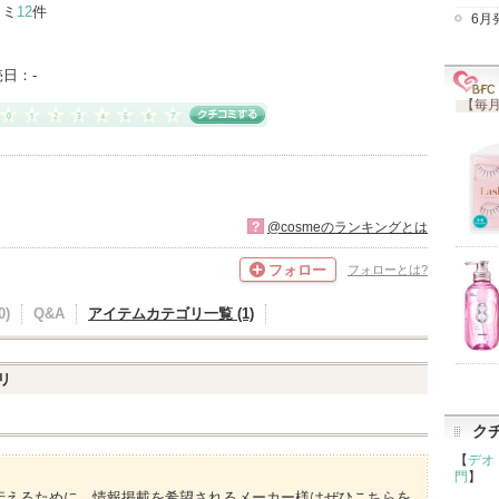
コミ
12
件
6月
売日：
-
【毎月
?
@cosmeのランキングとは
フォロー
フォローとは?
)
Q&A
アイテムカテゴリ一覧 (1)
リ
ク
【
デオ
門
】
伝えるために、情報掲載を希望されるメーカー様はぜひこちらを