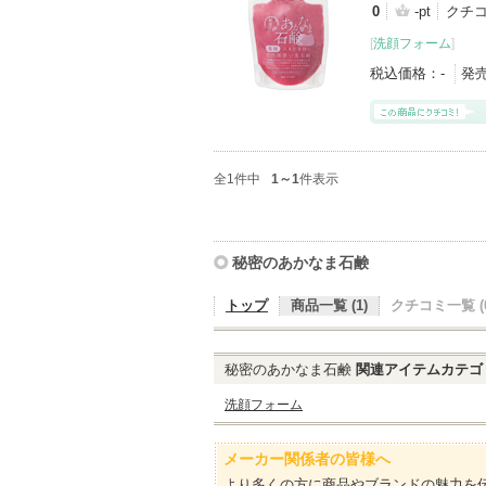
0
-pt
クチ
[
洗顔フォーム
]
税込価格：
-
発
全1件中
1～1
件表示
秘密のあかなま石鹸
トップ
商品一覧 (1)
クチコミ一覧 (0
秘密のあかなま石鹸
関連アイテムカテゴ
洗顔フォーム
メーカー関係者の皆様へ
より多くの方に商品やブランドの魅力を