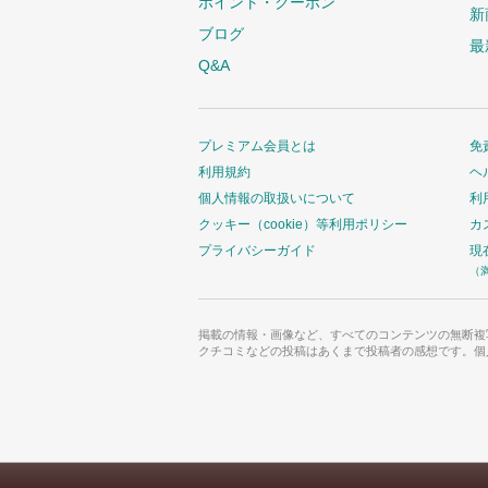
ポイント・クーポン
新
ブログ
最
Q&A
プレミアム会員とは
免
利用規約
ヘ
個人情報の取扱いについて
利
クッキー（cookie）等利用ポリシー
カ
プライバシーガイド
現
（
掲載の情報・画像など、すべてのコンテンツの無断複
クチコミなどの投稿はあくまで投稿者の感想です。個