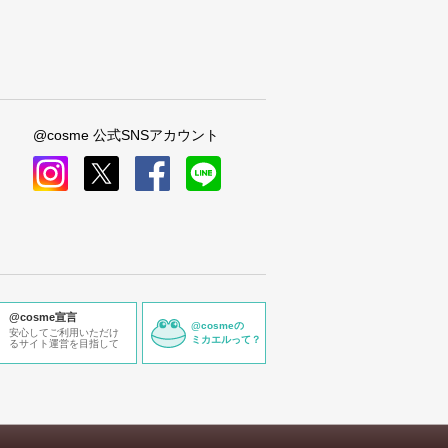
@cosme 公式SNSアカウント
instagram
x
facebook
line
@cosme宣言
@cosmeの
安心してご利用いただけ
ミカエルって？
るサイト運営を目指して