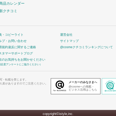
商品カレンダー
新クチコミ
責・コピーライト
運営会社
ルプ・お問い合わせ
サイトマップ
用規約違反に関するご連絡
@cosmeクチコミランキングについて
スタマーサポートブログ
在のお気持ちをお聞かせください
満足度アンケートにご協力ください）
写・転載を禁じます。
メーカーのみなさまへ
人差がありますのでご注意ください。
@cosmeへの掲載・
ビジネス活用はこちら
copyright©istyle,inc.