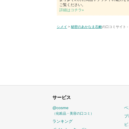
ご覧ください。
詳細はコチラ»
シメイ
>
秘密のあかなま石鹸
の口コミサイト -
サービス
@cosme
ベ
（化粧品・美容の口コミ）
プ
ランキング
ビ