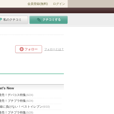
会員登録(無料)
ログイン
私のクチコミ
クチコミする
フォロー
フォローとは？
t's New
発売！デパコス特集
(6/24)
発売！プチプラ特集
(6/24)
線に負けない！ベストイレブン
(6/10)
発売！プチプラ特集
(5/28)