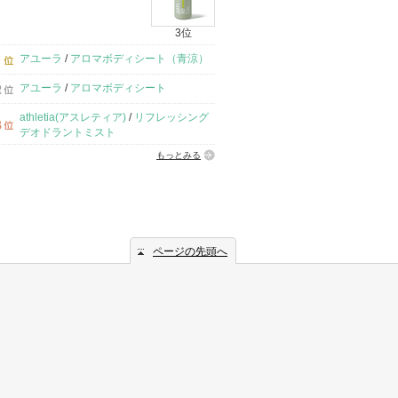
3位
アユーラ
/
アロマボディシート（青涼）
アユーラ
/
アロマボディシート
athletia(アスレティア)
/
リフレッシング
デオドラントミスト
もっとみる
ページの先頭へ