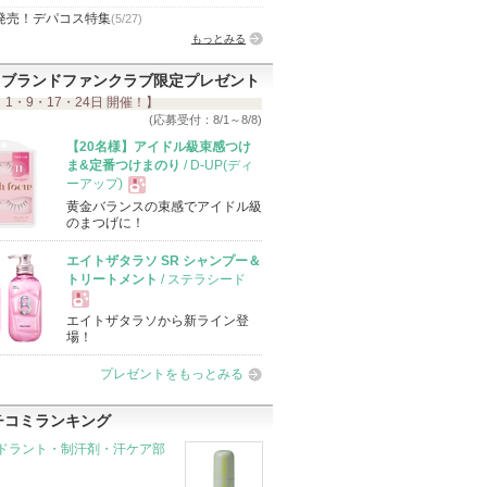
発売！デパコス特集
(5/27)
もっとみる
ブランドファンクラブ限定プレゼント
 1・9・17・24日 開催！】
(応募受付：8/1～8/8)
【20名様】アイドル級束感つけ
ま&定番つけまのり
/ D-UP(ディ
ーアップ)
黄金バランスの束感でアイドル級
現
のまつげに！
エイトザタラソ SR シャンプー＆
品
トリートメント
/ ステラシード
エイトザタラソから新ライン登
現
場！
プレゼントをもっとみる
品
チコミランキング
ドラント・制汗剤・汗ケア部