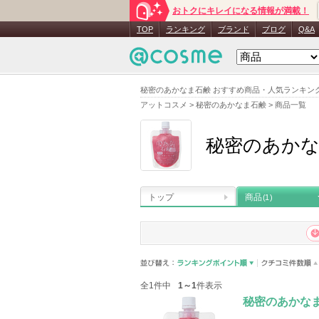
おトクにキレイになる情報が満載！
TOP
ランキング
ブランド
ブログ
Q&A
秘密のあかなま石鹸 おすすめ商品・人気ランキン
アットコスメ
>
秘密のあかなま石鹸
>
商品一覧
秘密のあか
トップ
商品
(1)
全1件中
1～1
件表示
秘密のあかな