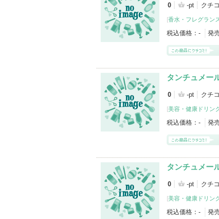
0
-pt
クチ
[
香水・フレグランス
税込価格：
-
発
タンチュメール f
0
-pt
クチ
[
美容・健康ドリン
税込価格：
-
発
タンチュメー
0
-pt
クチ
[
美容・健康ドリン
税込価格：
-
発