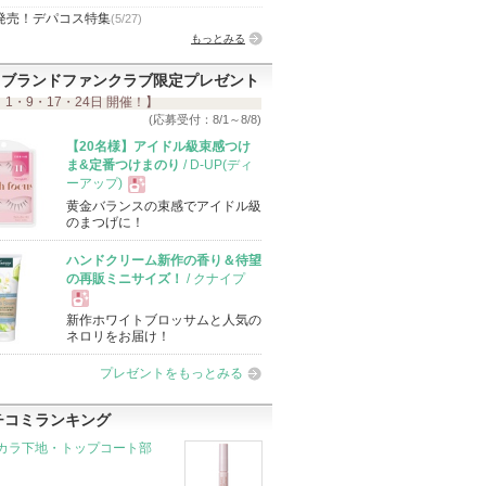
発売！デパコス特集
(5/27)
もっとみる
ブランドファンクラブ限定プレゼント
 1・9・17・24日 開催！】
(応募受付：8/1～8/8)
【20名様】アイドル級束感つけ
ま&定番つけまのり
/ D-UP(ディ
ーアップ)
黄金バランスの束感でアイドル級
現
のまつげに！
ハンドクリーム新作の香り＆待望
品
の再販ミニサイズ！
/ クナイプ
新作ホワイトブロッサムと人気の
現
ネロリをお届け！
プレゼントをもっとみる
品
チコミランキング
カラ下地・トップコート部