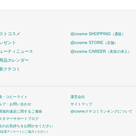
ストコスメ
@cosme SHOPPING
（通販）
レゼント
@cosme STORE
（店舗）
ューティニュース
@cosme CAREER
（美容の求人）
商品カレンダー
新クチコミ
責・コピーライト
運営会社
ルプ・お問い合わせ
サイトマップ
用規約違反に関するご連絡
@cosmeクチコミランキングについて
スタマーサポートブログ
在のお気持ちをお聞かせください
満足度アンケートにご協力ください）