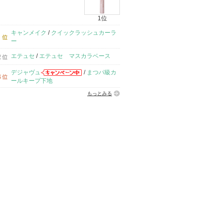
1位
キャンメイク
/
クイックラッシュカーラ
ー
エテュセ
/
エテュセ マスカラベース
デジャヴュ
/
まつパ級カ
ールキープ下地
もっとみる