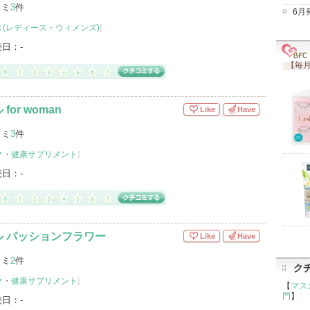
コミ
3
件
6月
(レディース・ウィメンズ)
]
売日：
-
【毎月
or woman
Like
Have
コミ
3
件
ク
・
健康サプリメント
]
売日：
-
ル パッションフラワー
Like
Have
コミ
2
件
ク
ク
・
健康サプリメント
]
【
マス
門
】
売日：
-