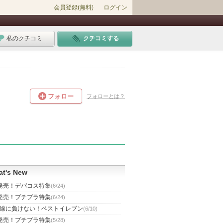
会員登録(無料)
ログイン
私のクチコミ
クチコミする
フォロー
フォローとは？
t's New
発売！デパコス特集
(6/24)
発売！プチプラ特集
(6/24)
線に負けない！ベストイレブン
(6/10)
発売！プチプラ特集
(5/28)