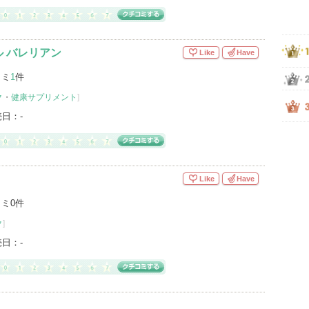
 バレリアン
Like
Have
コミ
1
件
ク
・
健康サプリメント
]
売日：
-
Like
Have
ミ0件
ク
]
売日：
-