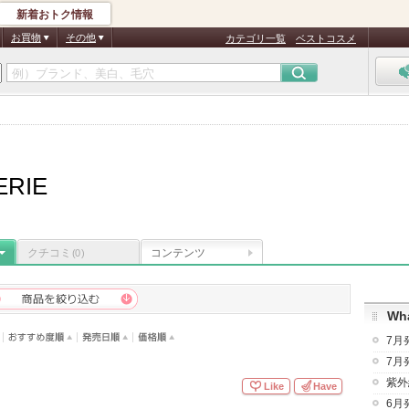
新着おトク情報
お買物
その他
カテゴリ一覧
ベストコスメ
ERIE
クチコミ
コンテンツ
(0)
Wha
7月
7月
紫外
Like
Have
6月