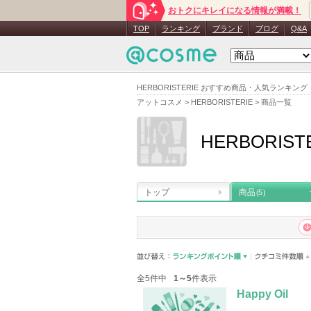
おトクにキレイになる情報が満載！
TOP
ランキング
ブランド
ブログ
Q&A
HERBORISTERIE おすすめ商品・人気ランキング
アットコスメ
>
HERBORISTERIE
>
商品一覧
HERBORIST
トップ
商品
(5)
全5件中
1～5
件表示
Happy Oil