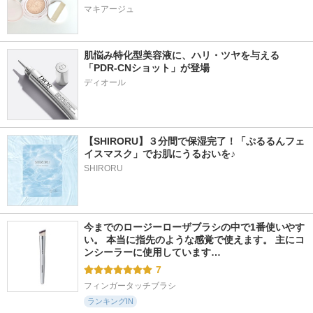
マキアージュ
肌悩み特化型美容液に、ハリ・ツヤを与える
「PDR-CNショット」が登場
【SHIRORU】３分間で保湿完了！「ぷるるんフェ
イスマスク」でお肌にうるおいを♪
SHIRORU
今までのロージーローザブラシの中で1番使いやす
い。 本当に指先のような感覚で使えます。 主にコ
ンシーラーに使用しています…
7
フィンガータッチブラシ
ランキングIN