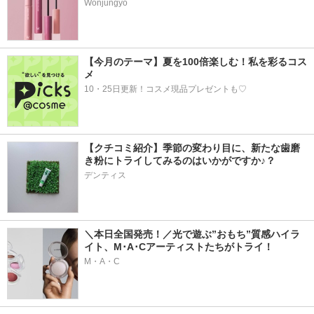
Wonjungyo
【今月のテーマ】夏を100倍楽しむ！私を彩るコス
メ
10・25日更新！コスメ現品プレゼントも♡
【クチコミ紹介】季節の変わり目に、新たな歯磨
き粉にトライしてみるのはいかがですか♪？
デンティス
＼本日全国発売！／光で遊ぶ”おもち”質感ハイラ
イト、M･A･Cアーティストたちがトライ！
M・A・C