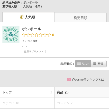
絞り込み条件：
ボシボール
並び替え順：
人気順（通常）
人気順
発売日順
ボシボール
0
クチコミ 0件
-
-
健康サプリメント
表示形式：
リスト
画像
@cosmeランキングとは
?
トップ
商品
(1)
クチコミ
コンテンツ
(0)