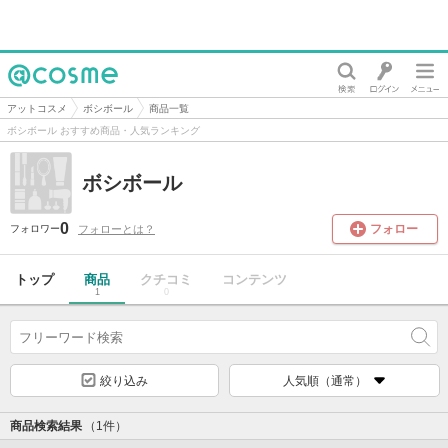
@cosme
アットコスメ
ボシボール
商品一覧
ボシボール おすすめ商品・人気ランキング
ボシボール
0
フォロー
フォローとは？
フォロワー
トップ
商品
クチコミ
コンテンツ
1
0
絞り込み
人気順（通常）
商品検索結果
（1件）