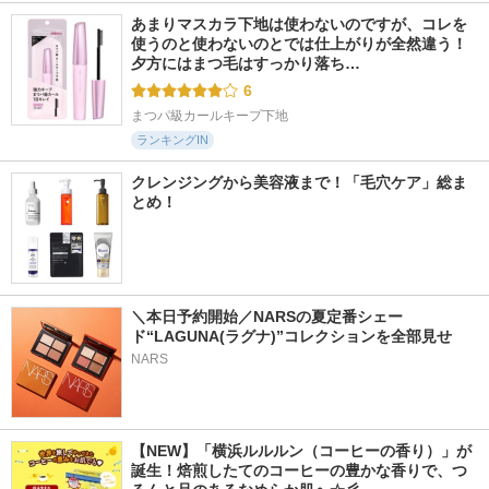
あまりマスカラ下地は使わないのですが、コレを
使うのと使わないのとでは仕上がりが全然違う！ 
夕方にはまつ毛はすっかり落ち…
6
まつパ級カールキープ下地
ランキングIN
クレンジングから美容液まで！「毛穴ケア」総ま
とめ！
＼本日予約開始／NARSの夏定番シェー
ド“LAGUNA(ラグナ)”コレクションを全部見せ  
NARS
【NEW】「横浜ルルルン（コーヒーの香り）」が
誕生！焙煎したてのコーヒーの豊かな香りで、つ