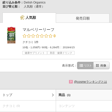
絞り込み条件：
Delish Organics
並び替え順：
人気順（通常）
人気順
発売日順
マルベリーリーフ
0
クチコミ 1件
10包・1,058円 / 60包・6,264円
2019/4/15
健康サプリメント
美容・健康ドリンク
表示形式：
リスト
画像
@cosmeランキングとは
?
トップ
商品
(1)
クチコミ
コンテンツ
(0)