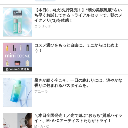
【本日8．4(火)先行発売！】“朝の美膜乳液”をい
ち早くお試しできるトライアルセットで、朝のメ
イクノリ(*1)を体感！
コラリッチ
コスメ選びをもっと自由に。ミニからはじめよ
う！
暑さが続く今こそ、一日の終わりには、涼やかな
香りに包まれるバスタイムを。
アユーラ
＼本日全国発売！／光で遊ぶ”おもち”質感ハイラ
イト、M･A･Cアーティストたちがトライ！
M・A・C