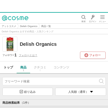
@cosme
アットコスメ
Delish Organics
商品一覧
Delish Organics おすすめ商品・人気ランキング
Delish Organics
1
フォロー
フォローとは？
フォロワー
トップ
商品
クチコミ
コンテンツ
1
0
絞り込み
人気順（通常）
商品検索結果
（1件）