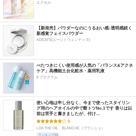
エクセル
【新発売】パウダーなのにうるおい感♪透明感続く
新感覚フェイスパウダー
AGE20'S(エージトウェンティズ)
べたつきにくい使用感が人気の「バランス&アクネ
ケア」高機能土台化粧水・薬用乳液
使い心地は申し分なく、今まで使ったスタイリン
グ用のヘアオイルの中で断トツNo.1です 香りは以
前は苦手と書きましたが、付け…
6
LOA THE OIL　BLANCHE（ブランシュ）
ランキングIN