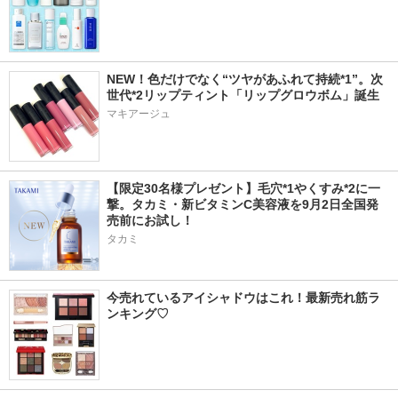
NEW！色だけでなく“ツヤがあふれて持続*1”。次
世代*2リップティント「リップグロウボム」誕生
マキアージュ
【限定30名様プレゼント】毛穴*1やくすみ*2に一
撃。タカミ・新ビタミンC美容液を9月2日全国発
売前にお試し！
タカミ
今売れているアイシャドウはこれ！最新売れ筋ラ
ンキング♡