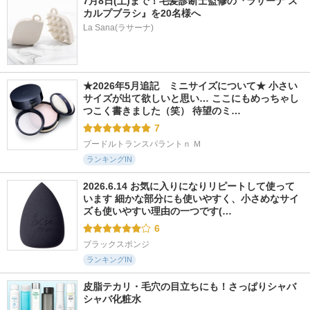
7月8日(土)まで！毛髪診断士監修の『ラサーナ ス
カルプブラシ』を20名様へ
La Sana(ラサーナ)
★2026年5月追記　ミニサイズについて★ 小さい
サイズが出て欲しいと思い… ここにもめっちゃし
つこく書きました（笑） 待望のミ…
7
プードルトランスパラントｎ Ｍ
ランキングIN
2026.6.14 お気に入りになりリピートして使って
います 細かな部分にも使いやすく、小さめなサイ
ズも使いやすい理由の一つです(…
6
ブラックスポンジ
ランキングIN
皮脂テカリ・毛穴の目立ちにも！さっぱりシャバ
シャバ化粧水