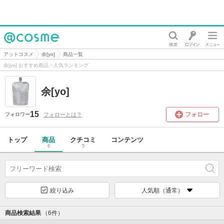
@cosme
アットコスメ
余[yo]
商品一覧
余[yo] おすすめ商品・人気ランキング
余[yo]
15
フォロー
フォローとは？
フォロワー
トップ
商品
クチコミ
コンテンツ
6
5
絞り込み
人気順（通常）
商品検索結果
（6件）