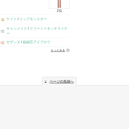
2位
ケイト
/
リップモンスター
キャンメイク
/
クリーミータッチライナ
ー
セザンヌ
/
超細芯アイブロウ
もっとみる
ページの先頭へ