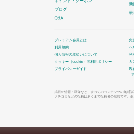
ポイント・クーポン
新
ブログ
最
Q&A
プレミアム会員とは
免
利用規約
ヘ
個人情報の取扱いについて
利
クッキー（cookie）等利用ポリシー
カ
プライバシーガイド
現
（
掲載の情報・画像など、すべてのコンテンツの無断複
クチコミなどの投稿はあくまで投稿者の感想です。個