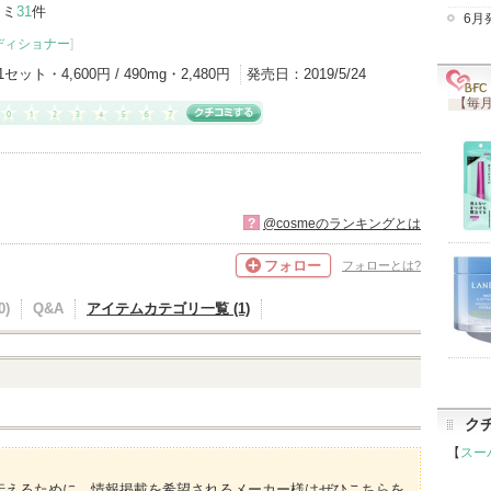
コミ
31
件
6月
ディショナー
]
1セット・4,600円 / 490mg・2,480円
発売日：
2019/5/24
【毎月
?
@cosmeのランキングとは
フォロー
フォローとは?
)
Q&A
アイテムカテゴリ一覧 (1)
ク
【
スー
伝えるために、情報掲載を希望されるメーカー様はぜひこちらを