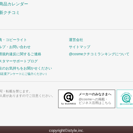
商品カレンダー
新クチコミ
責・コピーライト
運営会社
ルプ・お問い合わせ
サイトマップ
用規約違反に関するご連絡
@cosmeクチコミランキングについて
スタマーサポートブログ
在のお気持ちをお聞かせください
満足度アンケートにご協力ください）
写・転載を禁じます。
メーカーのみなさまへ
人差がありますのでご注意ください。
@cosmeへの掲載・
ビジネス活用はこちら
copyright©istyle,inc.