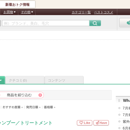
新着おトク情報
お買物
その他
カテゴリ一覧
ベストコスメ
クチコミ
コンテンツ
(0)
Wha
7月
7月
紫外
ャンプー／トリートメント
Like
Have
6月