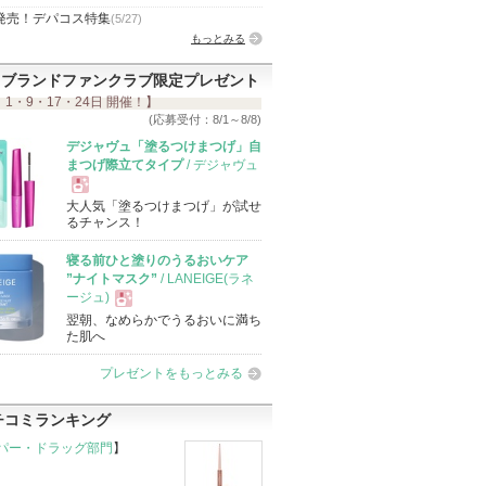
発売！デパコス特集
(5/27)
もっとみる
ブランドファンクラブ限定プレゼント
 1・9・17・24日 開催！】
(応募受付：8/1～8/8)
デジャヴュ「塗るつけまつげ」自
まつげ際立てタイプ
/ デジャヴュ
大人気「塗るつけまつげ」が試せ
現
るチャンス！
寝る前ひと塗りのうるおいケア
品
”ナイトマスク”
/ LANEIGE(ラネ
ージュ)
翌朝、なめらかでうるおいに満ち
現
た肌へ
プレゼントをもっとみる
品
チコミランキング
パー・ドラッグ部門
】