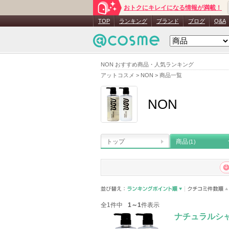
おトクにキレイになる情報が満載！
TOP
ランキング
ブランド
ブログ
Q&A
NON おすすめ商品・人気ランキング
アットコスメ
>
NON
>
商品一覧
NON
トップ
商品
(1)
全1件中
1～1
件表示
ナチュラルシ