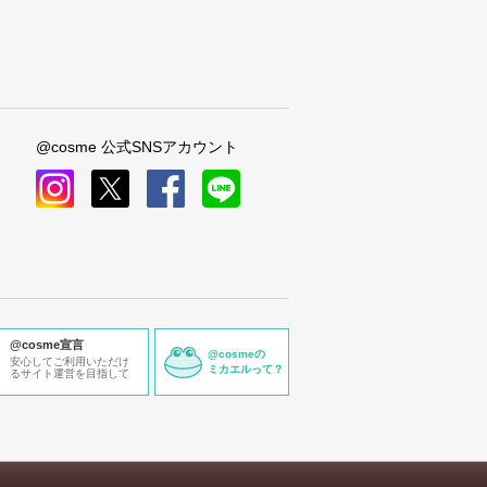
@cosme 公式SNSアカウント
instagram
x
facebook
line
@cosme宣言
@cosmeの
安心してご利用いただけ
ミカエルって？
るサイト運営を目指して