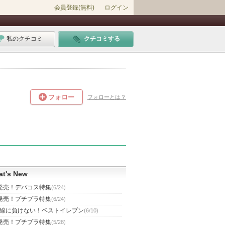
会員登録(無料)
ログイン
私のクチコミ
クチコミする
フォロー
フォローとは？
t's New
発売！デパコス特集
(6/24)
発売！プチプラ特集
(6/24)
線に負けない！ベストイレブン
(6/10)
発売！プチプラ特集
(5/28)