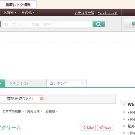
新着おトク情報
お買物
その他
カテゴリ一覧
ベストコスメ
クチコミ
コンテンツ
(0)
Wha
7月
7月
紫外
ドクリーム
Like
Have
6月