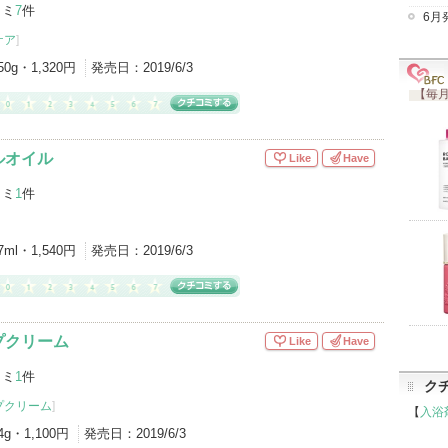
コミ
7
件
6月
ケア
]
50g・1,320円
発売日：
2019/6/3
【毎月
ルオイル
Like
Have
コミ
1
件
7ml・1,540円
発売日：
2019/6/3
プクリーム
Like
Have
コミ
1
件
ク
プクリーム
]
【
入浴
4g・1,100円
発売日：
2019/6/3