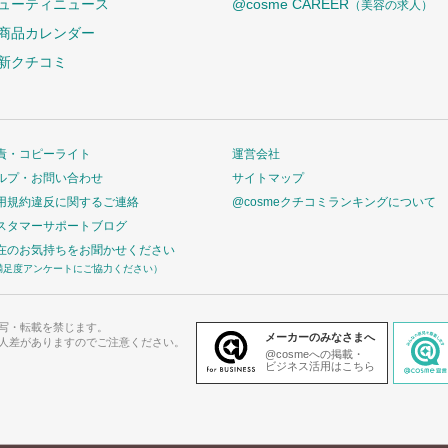
ューティニュース
@cosme CAREER
（美容の求人）
商品カレンダー
新クチコミ
責・コピーライト
運営会社
ルプ・お問い合わせ
サイトマップ
用規約違反に関するご連絡
@cosmeクチコミランキングについて
スタマーサポートブログ
在のお気持ちをお聞かせください
満足度アンケートにご協力ください）
写・転載を禁じます。
メーカーのみなさまへ
人差がありますのでご注意ください。
@cosmeへの掲載・
ビジネス活用はこちら