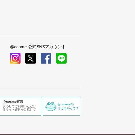
@cosme 公式SNSアカウント
instagram
x
facebook
line
@cosme宣言
@cosmeの
安心してご利用いただけ
ミカエルって？
るサイト運営を目指して