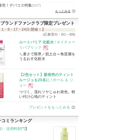
発売！デパコス特集
(5/27)
もっとみる
ブランドファンクラブ限定プレゼント
 1・9・17・24日 開催！】
(応募受付：8/1～8/8)
ルートバリア 化粧水
/ ネイチャー
リパブリック
＼暑さで限界／肌土台＝角質層を
現
うるおす化粧水
品
【2色セット】新発売のティント
ルージュを20名に
/ ポール ＆ ジ
ョー
つづく、濡れツヤじゅわ発色。軽
現
い付け心地のティント
プレゼントをもっとみる
品
チコミランキング
剤・浴用料部門
】