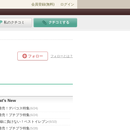
会員登録(無料)
ログイン
私のクチコミ
クチコミする
フォロー
フォローとは？
t's New
発売！デパコス特集
(6/24)
発売！プチプラ特集
(6/24)
線に負けない！ベストイレブン
(6/10)
発売！プチプラ特集
(5/28)