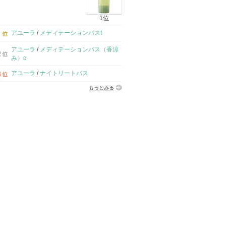
1位
アユーラ
/
メディテーションバスt
アユーラ
/
メディテーションバス（香涼
み）α
アユーラ
/
ナイトリートバス
もっとみる