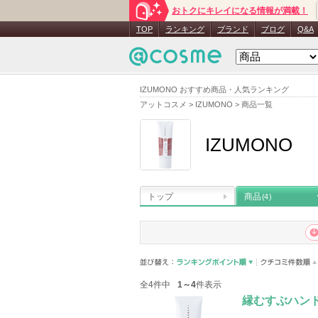
おトクにキレイになる情報が満載！
TOP
ランキング
ブランド
ブログ
Q&A
IZUMONO おすすめ商品・人気ランキング
アットコスメ
>
IZUMONO
>
商品一覧
IZUMONO
トップ
商品
(4)
全4件中
1～4
件表示
縁むすぶハン