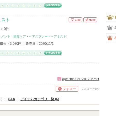
ミスト
Like
Have
ミ0件
トメント
・
頭皮ケア
・
ヘアスプレー・ヘアミスト
]
80ml・3,080円
発売日：
2020/11/1
?
@cosmeのランキングとは
フォロー
フォローとは?
)
Q&A
アイテムカテゴリ一覧 (6)