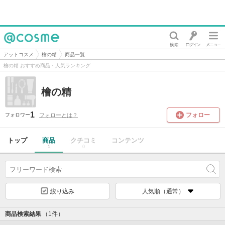
@cosme
アットコスメ
檜の精
商品一覧
檜の精 おすすめ商品・人気ランキング
檜の精
1
フォロー
フォローとは？
フォロワー
トップ
商品
クチコミ
コンテンツ
1
0
絞り込み
人気順（通常）
商品検索結果
（1件）