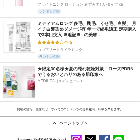
ブライトニング ローション みずみずしいタイプ ca
ランキングIN
ミディアムロング 多毛、剛毛、くせ毛、白髪、 月
イチ白髪染めダメージ有 年一で縮毛矯正 定期購入
で3本目突入 ※追記※ ↓の美容…
5
コンプリートラメラミルク
ランキングIN
★限定30名様★夏の隠れ乾燥対策！ローズPDRN
でうるおいとハリのある肌印象へ
MEDIHEAL(メディヒール)
掲載の情報・画像など、すべてのコンテンツの無断複写、転載を禁じます。
ページトップへ