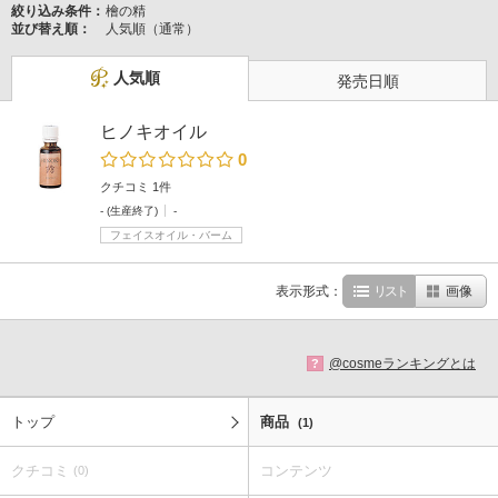
絞り込み条件：
檜の精
並び替え順：
人気順（通常）
人気順
発売日順
ヒノキオイル
0
クチコミ 1件
- (生産終了)
-
フェイスオイル・バーム
表示形式：
リスト
画像
@cosmeランキングとは
?
トップ
商品
(1)
クチコミ
コンテンツ
(0)