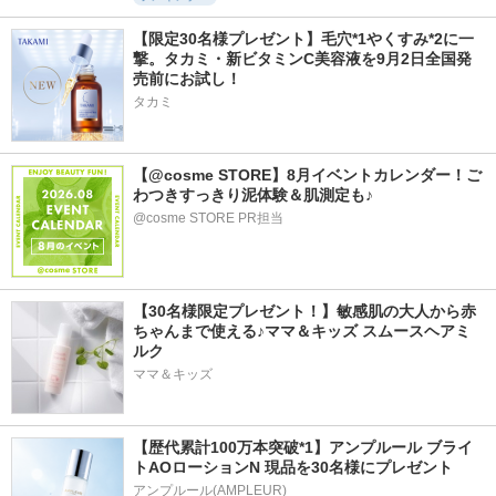
【限定30名様プレゼント】毛穴*1やくすみ*2に一
撃。タカミ・新ビタミンC美容液を9月2日全国発
売前にお試し！
タカミ
【@cosme STORE】8月イベントカレンダー！ご
わつきすっきり泥体験＆肌測定も♪
@cosme STORE PR担当
【30名様限定プレゼント！】敏感肌の大人から赤
ちゃんまで使える♪ママ＆キッズ スムースヘアミ
ルク
ママ＆キッズ
【歴代累計100万本突破*1】アンプルール ブライ
トAOローションN 現品を30名様にプレゼント
アンプルール(AMPLEUR)