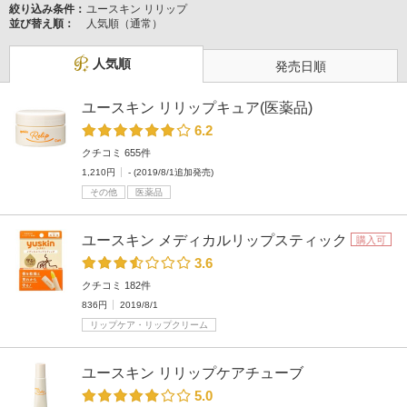
絞り込み条件：
ユースキン リリップ
並び替え順：
人気順（通常）
人気順
発売日順
ユースキン リリップキュア(医薬品)
6.2
クチコミ 655件
1,210円
- (2019/8/1追加発売)
その他
医薬品
ユースキン メディカルリップスティック
購入可
3.6
クチコミ 182件
836円
2019/8/1
リップケア・リップクリーム
ユースキン リリップケアチューブ
5.0