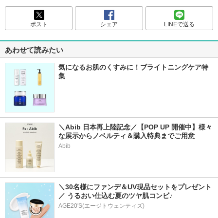
ポスト
シェア
LINEで送る
あわせて読みたい
気になるお肌のくすみに！ブライトニングケア特
集
＼Abib 日本再上陸記念／【POP UP 開催中】様々
な展示からノベルティ＆購入特典までご用意
Abib
＼30名様にファンデ＆UV現品セットをプレゼント
／ うるおい仕込む夏のツヤ肌コンビ♪
AGE20'S(エージトウェンティズ)