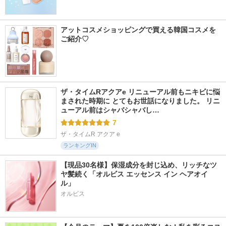
アットコスメショッピングで買える韓国コスメを
ご紹介♡
ザ・タイムRアクアe リニューアル前もニキビに悩
まされた時期に とてもお世話になりました。 リニ
ューアル前はシャバシャバし…
7
ザ・タイムR アクア e
ランキングIN
【現品30名様】保湿成分を封じ込め、リッチなツ
ヤ髪続く「オルビス エッセンス イン ヘアオイ
ル」
オルビス