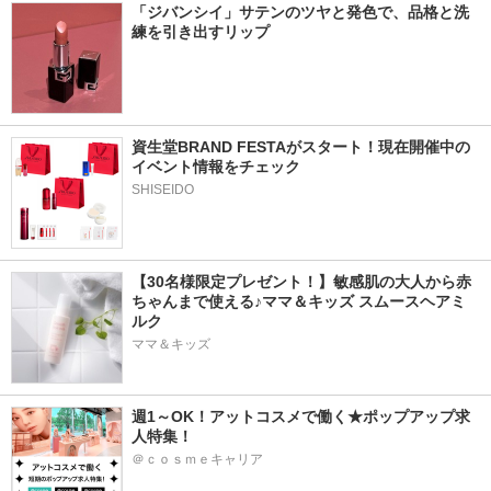
「ジバンシイ」サテンのツヤと発色で、品格と洗
練を引き出すリップ
資生堂BRAND FESTAがスタート！現在開催中の
イベント情報をチェック
SHISEIDO
【30名様限定プレゼント！】敏感肌の大人から赤
ちゃんまで使える♪ママ＆キッズ スムースヘアミ
ルク
ママ＆キッズ
週1～OK！アットコスメで働く★ポップアップ求
人特集！
＠ｃｏｓｍｅキャリア