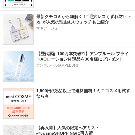
最新クチコミから紐解く！“毛穴レスくずれ防止下
地”が人気の理由&スウォッチもご紹介
マキアージュ
【歴代累計100万本突破*1】アンプルール ブライ
トAOローションN 現品を30名様にプレゼント
アンプルール(AMPLEUR)
1,500円(税込)以上で送料無料！ミニコスメを試す
なら今！
【再入荷】人気の限定ヘアミスト 
@cosmeSHOPPINGに再入荷