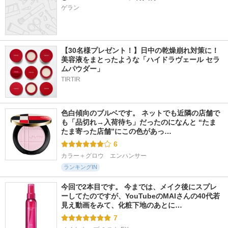
ゲラン
【30名様プレゼント！】日中の乾燥崩れ対策に！
美容液をまとったような「ハイドラヴェール セラ
ムパウダー」
TIRTIR
色白傾向のブルベです。 ネットでも近隣の店舗で
も「品切れ→入荷待ち」だったのになんと “たま
たま寄った店舗”にこの色があっ…
6
カラー＋グロウ　エンハンサー
ランキングIN
今回で2本目です。 今までは、メイク後にスプレ
ーしてたのですが、YouTubeのMAIさんの40代若
見え動画をみて、化粧下地のあとに…
7