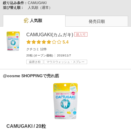
絞り込み条件：
CAMUGAKI
並び替え順：
人気順（通常）
人気順
発売日順
CAMUGAKI(カムガキ)
購入可
5.4
クチコミ 12件
20粒 (オープン価格)
2019/11/7
歯磨き粉
マウスウォッシュ・スプレー
@cosme SHOPPINGで売れ筋
CAMUGAKI / 20粒