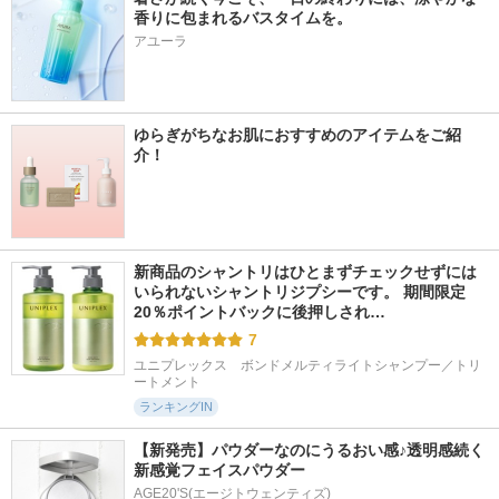
香りに包まれるバスタイムを。
アユーラ
ゆらぎがちなお肌におすすめのアイテムをご紹
介！
新商品のシャントリはひとまずチェックせずには
いられないシャントリジプシーです。 期間限定
20％ポイントバックに後押しされ…
7
ユニプレックス　ボンドメルティライトシャンプー／トリ
ートメント
ランキングIN
【新発売】パウダーなのにうるおい感♪透明感続く
新感覚フェイスパウダー
AGE20'S(エージトウェンティズ)