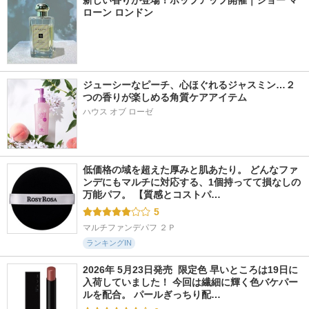
新しい香りが登場！ポップアップ開催｜ジョー マ
ローン ロンドン
ジューシーなピーチ、心ほぐれるジャスミン…２
つの香りが楽しめる角質ケアアイテム
ハウス オブ ローゼ
低価格の域を超えた厚みと肌あたり。 どんなファ
ンデにもマルチに対応する、1個持ってて損なしの
万能パフ。 【質感とコストパ…
5
マルチファンデパフ ２Ｐ
ランキングIN
2026年 5月23日発売  限定色 早いところは19日に
入荷していました！ 今回は繊細に輝く色バケパー
ルを配合。 パールぎっちり配…