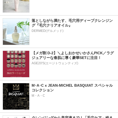
落としながら満たす、毛穴用ディープクレンジン
グ『毛穴クリアオイル』
【メガ割 D-2】＼よしおかせいかさんPICK／ラグ
ジュアリーな春肌に導く豪華SETに注目！
AGE20'S(エージトウェンティズ)
M･A･C x JEAN-MICHEL BASQUIAT スペシャル
コレクション
M・A・C
クレンジングから美容液まで！「毛穴ケア」総ま