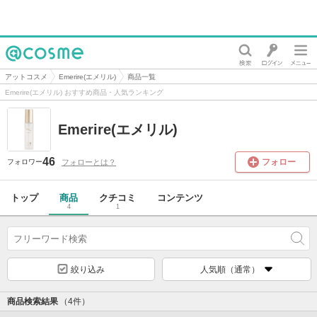
@cosme
アットコスメ
Emerire(エメリル)
商品一覧
Emerire(エメリル) おすすめ商品・人気ランキング
Emerire(エメリル)
46
フォロー
フォローとは？
フォロワー
トップ
商品
クチコミ
コンテンツ
4
1
絞り込み
人気順（通常）
商品検索結果
（4件）