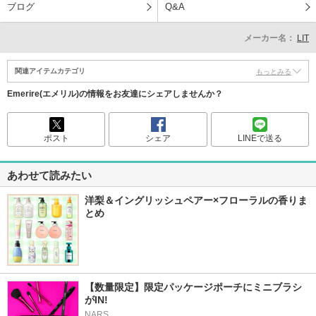
ブログ
Q&A
メーカー名：
LIT
関連アイテムカテゴリ
もっとみる
Emerire(エメリル)の情報をお友達にシェアしませんか？
ポスト
シェア
LINEで送る
あわせて読みたい
洋梨＆イングリッシュペアー×フローラルの香りま
とめ
【数量限定】限定パッケージポーチにミニブラシ
がIN!
NARS