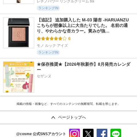
レチノパワー リンクルクリーム ba
ランキングIN
【追記】 追加購入した M-03 陽杏 -HARUANZU 
こちらが想像以上に大当たりでした。 名前の通
り、やわらかな杏カラー。黄みが強…
6
モノ ルック アイズ
ランキングIN
★保存推奨★【2026年秋新作】8月発売カレンダ
ー
セザンヌ
掲載の情報・画像など、すべてのコンテンツの無断複写、転載を禁じます。
ページトップへ
@cosme
公式SNSアカウント