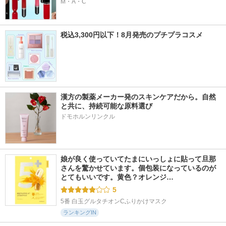
M・A・C
税込3,300円以下！8月発売のプチプラコスメ
漢方の製薬メーカー発のスキンケアだから。自然
と共に、持続可能な原料選び
ドモホルンリンクル
娘が良く使っていてたまにいっしょに貼って旦那
さんを驚かせています。個包装になっているのが
とてもいいです。黄色？オレンジ…
5
5番 白玉グルタチオンCふりかけマスク
ランキングIN