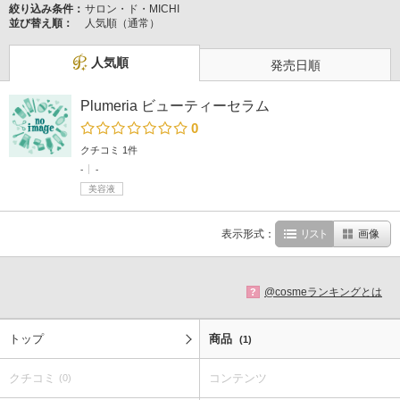
絞り込み条件：
サロン・ド・MICHI
並び替え順：
人気順（通常）
人気順
発売日順
Plumeria ビューティーセラム
0
クチコミ 1件
-
-
美容液
表示形式：
リスト
画像
@cosmeランキングとは
?
トップ
商品
(1)
クチコミ
コンテンツ
(0)