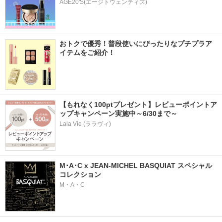
AGE20'S(エージトウェンティズ)
おトクで優秀！普段使いにぴったりなプチプラア
イテムをご紹介！
【もれなく100ptプレゼント】レビューポイントア
ップキャンペーン実施中～6/30まで～
Lala Vie (ララヴィ)
M･A･C x JEAN-MICHEL BASQUIAT スペシャル
コレクション
M・A・C