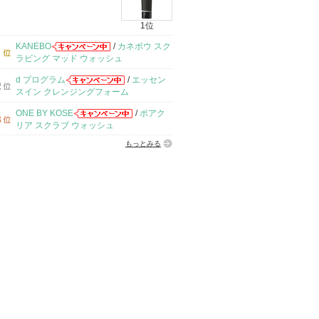
1位
KANEBO
/
カネボウ スク
ラビング マッド ウォッシュ
d プログラム
/
エッセン
スイン クレンジングフォーム
ONE BY KOSE
/
ポアク
リア スクラブ ウォッシュ
もっとみる