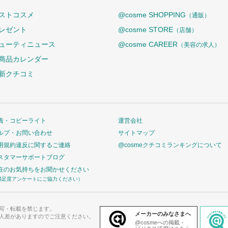
ストコスメ
@cosme SHOPPING
（通販）
レゼント
@cosme STORE
（店舗）
ューティニュース
@cosme CAREER
（美容の求人）
商品カレンダー
新クチコミ
責・コピーライト
運営会社
ルプ・お問い合わせ
サイトマップ
用規約違反に関するご連絡
@cosmeクチコミランキングについて
スタマーサポートブログ
在のお気持ちをお聞かせください
満足度アンケートにご協力ください）
写・転載を禁じます。
メーカーのみなさまへ
人差がありますのでご注意ください。
@cosmeへの掲載・