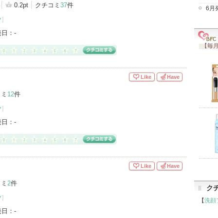
0.2pt
クチコミ
37
件
6月
ク
]
売日：
-
【毎月
Like
Have
コミ
12
件
ク
]
売日：
-
Like
Have
コミ
2
件
ク
ク
]
【
洗顔
売日：
-