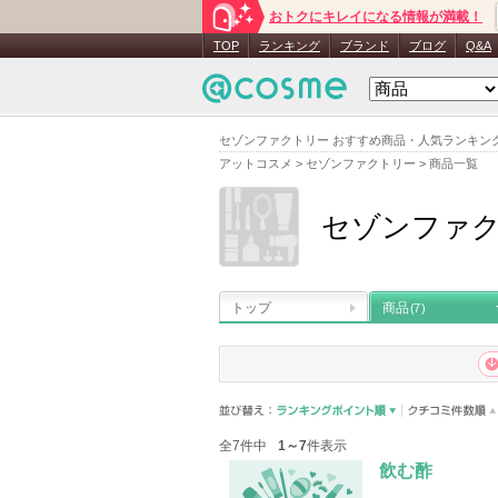
おトクにキレイになる情報が満載！
TOP
ランキング
ブランド
ブログ
Q&A
セゾンファクトリー おすすめ商品・人気ランキン
アットコスメ
>
セゾンファクトリー
>
商品一覧
セゾンファ
トップ
商品
(7)
全7件中
1～7
件表示
飲む酢