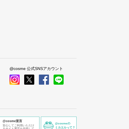
@cosme 公式SNSアカウント
instagram
x
facebook
line
@cosme宣言
@cosmeの
安心してご利用いただけ
ミカエルって？
るサイト運営を目指して