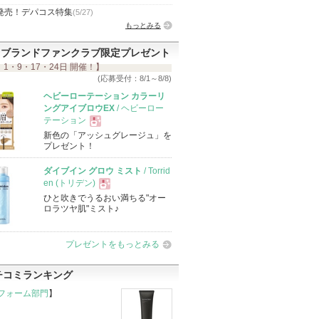
発売！デパコス特集
(5/27)
もっとみる
ブランドファンクラブ限定プレゼント
 1・9・17・24日 開催！】
(応募受付：8/1～8/8)
ヘビーローテーション カラーリ
ングアイブロウEX
/ ヘビーロー
テーション
新色の「アッシュグレージュ」を
現
プレゼント！
ダイブイン グロウ ミスト
/ Torrid
品
en (トリデン)
ひと吹きでうるおい満ちる"オー
現
ロラツヤ肌"ミスト♪
品
プレゼントをもっとみる
チコミランキング
フォーム部門
】