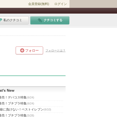
会員登録(無料)
ログイン
私のクチコミ
クチコミする
フォロー
フォローとは？
t's New
発売！デパコス特集
(6/24)
発売！プチプラ特集
(6/24)
線に負けない！ベストイレブン
(6/10)
発売！プチプラ特集
(5/28)