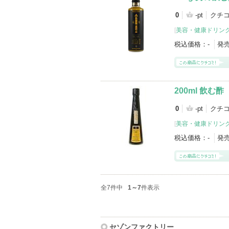
0
-pt
クチコ
[
美容・健康ドリン
税込価格：
-
発
200ml 飲む酢
0
-pt
クチコ
[
美容・健康ドリン
税込価格：
-
発
全7件中
1～7
件表示
セゾンファクトリー