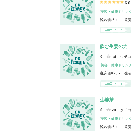
6.0
[
美容・健康ドリン
税込価格：
-
発
飲む生姜の力
0
-pt
クチ
[
美容・健康ドリン
税込価格：
-
発
生姜茶
0
-pt
クチ
[
美容・健康ドリン
税込価格：
-
発