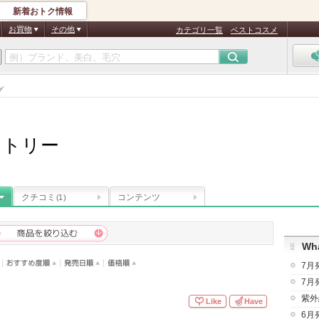
新着おトク情報
お買物
その他
カテゴリ一覧
ベストコスメ
グ
クトリー
クチコミ
コンテンツ
(1)
Wha
7月
7月
紫外
Like
Have
6月