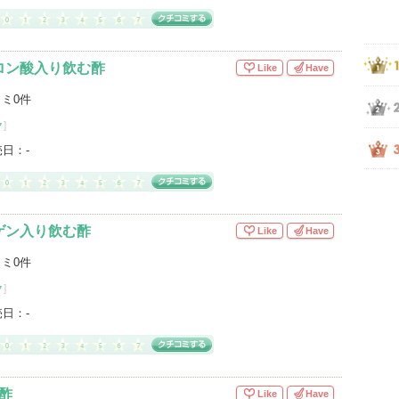
ルロン酸入り飲む酢
Like
Have
ミ0件
ク
]
売日：
-
ーゲン入り飲む酢
Like
Have
ミ0件
ク
]
売日：
-
む酢
Like
Have