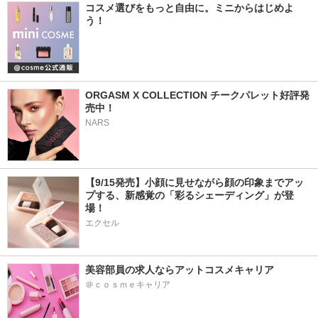
コスメ選びをもっと自由に。ミニからはじめよ
う！
ORGASM X COLLECTION チークパレット好評発
売中！
NARS
【9/15発売】小顔に見せながら顔の印象までアッ
プする、新感覚の「彩るシェーディング」が登
場！
エクセル
美容部員の求人ならアットコスメキャリア
＠ｃｏｓｍｅキャリア