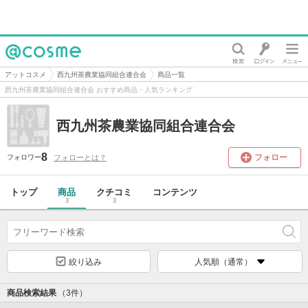
@cosme
アットコスメ
西九州茶農業協同組合連合会
商品一覧
西九州茶農業協同組合連合会 おすすめ商品・人気ランキング
西九州茶農業協同組合連合会
8
フォロー
フォローとは？
フォロワー
トップ
商品
クチコミ
コンテンツ
3
3
絞り込み
人気順（通常）
商品検索結果
（3件）