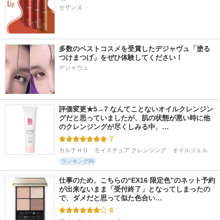
セザンヌ
多数のベストコスメを受賞したデジャヴュ「塗る
つけまつげ」をぜひ体験してください！
デジャヴュ
評価変更★5→7 なんてことないオイルクレンジン
グだと思っていましたが、肌の状態が悪い時に他
のクレンジングが尽くしみる中、…
7
カルテＨＤ　モイスチュア クレンジング　オイルジェル
ランキングIN
仕事のため、こちらの“EX16 限定色”のネット予約
が出来ないまま「受付終了」となってしまったの
で、ダメだと思って似た色合い…
6