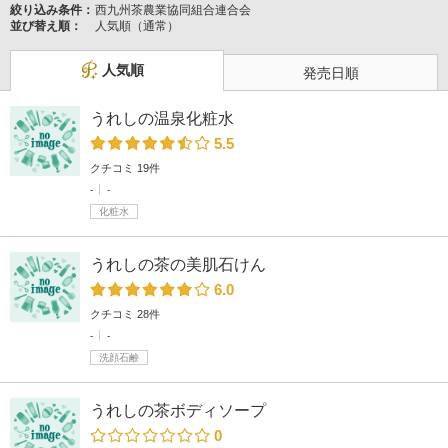
絞り込み条件：
西九州茶農業協同組合連合会
並び替え順：
人気順（通常）
人気順
発売日順
うれしの温泉化粧水
5.5
クチコミ 19件
-
-
化粧水
うれしの茶の美肌石けん
6.0
クチコミ 28件
-
-
洗顔石鹸
うれしの茶ボディソープ
0