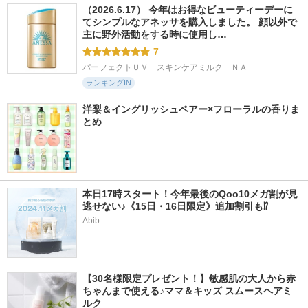
（2026.6.17） 今年はお得なビューティーデーに
てシンプルなアネッサを購入しました。 顔以外で
主に野外活動をする時に使用し…
7
パーフェクトＵＶ　スキンケアミルク　ＮＡ
ランキングIN
洋梨＆イングリッシュペアー×フローラルの香りま
とめ
本日17時スタート！今年最後のQoo10メガ割が見
逃せない♪《15日・16日限定》追加割引も⁉
Abib
【30名様限定プレゼント！】敏感肌の大人から赤
ちゃんまで使える♪ママ＆キッズ スムースヘアミ
ルク