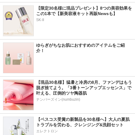
【限定30名様に現品プレゼント】8つの美容効果を
この1本で【新美容液キット再販Newsも】
SK-II
ゆらぎがちなお肌におすすめのアイテムをご紹
介！
【現品30名様】猛暑と冷房の8月、ファンデはもう
脱ぎ捨てよう。「3番トーンアップエッセンス」で
叶える、圧倒的ツヤ陶器肌
ナンバーズイン(numbuzin)
【ベスコス受賞の新製品を30名様へ】大人の夏肌
トラブルを労わる、クレンジング&洗顔セット
エレクトロン