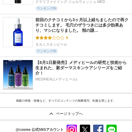
クラリファイイング ジェルウォッシュ MED
ランキングIN
前回のクチコミから3ヶ月以上経ちましたので再ク
チコミします。 毛穴のザラつきには多少効果あ
り、マシになりました。 頬の謎…
4
タカミスキンピール
ランキングIN
【8月1日新発売】メディヒールの研究と技術から
生まれた、新ダーマスキンケアシリーズをご紹
介！
MEDIHEAL(メディヒール)
掲載の情報・画像など、すべてのコンテンツの無断複写、転載を禁じます。
ページトップへ
@cosme
公式SNSアカウント