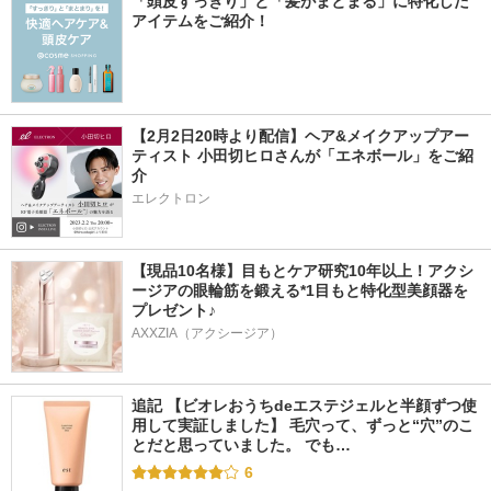
「頭皮すっきり」と「髪がまとまる」に特化した
アイテムをご紹介！
【2月2日20時より配信】ヘア&メイクアップアー
ティスト 小田切ヒロさんが「エネボール」をご紹
介
エレクトロン
【現品10名様】目もとケア研究10年以上！アクシ
ージアの眼輪筋を鍛える*1目もと特化型美顔器を
プレゼント♪
AXXZIA（アクシージア）
追記 【ビオレおうちdeエステジェルと半顔ずつ使
用して実証しました】 毛穴って、ずっと“穴”のこ
とだと思っていました。 でも…
6