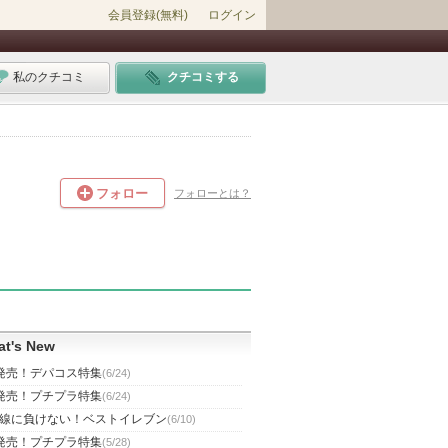
会員登録(無料)
ログイン
私のクチコミ
クチコミする
フォロー
フォローとは？
t's New
発売！デパコス特集
(6/24)
発売！プチプラ特集
(6/24)
線に負けない！ベストイレブン
(6/10)
発売！プチプラ特集
(5/28)