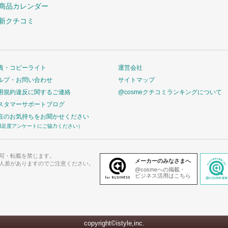
商品カレンダー
新クチコミ
責・コピーライト
運営会社
ルプ・お問い合わせ
サイトマップ
用規約違反に関するご連絡
@cosmeクチコミランキングについて
スタマーサポートブログ
在のお気持ちをお聞かせください
満足度アンケートにご協力ください）
写・転載を禁じます。
メーカーのみなさまへ
人差がありますのでご注意ください。
@cosmeへの掲載・
ビジネス活用はこちら
copyright©istyle,inc.