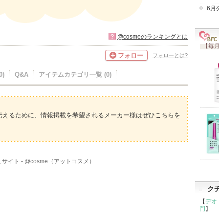
6月
?
@cosmeのランキングとは
【毎月
フォロー
フォローとは?
)
Q&A
アイテムカテゴリ一覧 (0)
伝えるために、情報掲載を希望されるメーカー様はぜひこちらを
サイト -
@cosme（アットコスメ）
ク
【
デオ
門
】