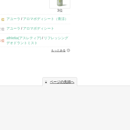
3位
アユーラ
/
アロマボディシート（青涼）
アユーラ
/
アロマボディシート
athletia(アスレティア)
/
リフレッシング
デオドラントミスト
もっとみる
ページの先頭へ