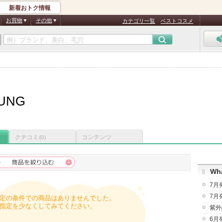
新着おトク情報
お買物
その他
カテゴリ一覧
ベストコスメ
JUNG
クチコミ
コンテンツ
(0)
Wha
7月
7月
定の条件での商品はありませんでした。
指定を少なくしてみてください。
紫外
6月