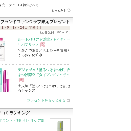
発売！デパコス特集
(5/27)
もっとみる
ブランドファンクラブ限定プレゼント
 1・9・17・24日 開催！】
(応募受付：8/1～8/8)
ルートバリア 化粧水
/ ネイチャー
リパブリック
＼暑さで限界／肌土台＝角質層を
現
うるおす化粧水
品
デジャヴュ「塗るつけまつげ」自
まつげ際立てタイプ
/ デジャヴュ
大人気「塗るつけまつげ」が試せ
現
るチャンス！
プレゼントをもっとみる
品
チコミランキング
ドラント・制汗剤・汗ケア部