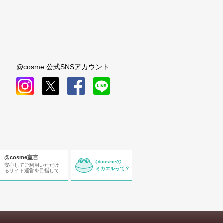
@cosme 公式SNSアカウント
instagram
x
facebook
line
@cosme宣言
@cosmeの
安心してご利用いただけ
ミカエルって？
るサイト運営を目指して