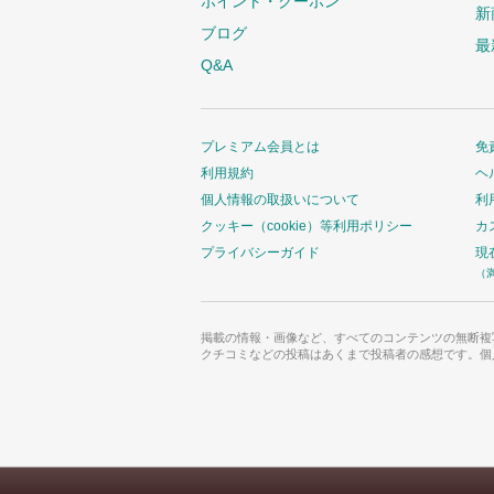
ポイント・クーポン
新
ブログ
最
Q&A
プレミアム会員とは
免
利用規約
ヘ
個人情報の取扱いについて
利
クッキー（cookie）等利用ポリシー
カ
プライバシーガイド
現
（
掲載の情報・画像など、すべてのコンテンツの無断複
クチコミなどの投稿はあくまで投稿者の感想です。個