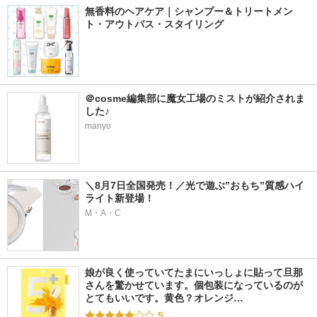
無香料のヘアケア｜シャンプー＆トリートメン
ト・アウトバス・スタイリング
＠cosme編集部に魔女工場のミストが紹介されま
した♪
manyo
＼8月7日全国発売！／光で遊ぶ”おもち”質感ハイ
ライト新登場！
M・A・C
娘が良く使っていてたまにいっしょに貼って旦那
さんを驚かせています。個包装になっているのが
とてもいいです。黄色？オレンジ…
5