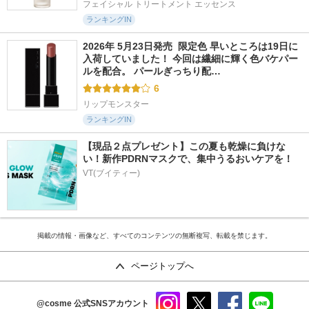
フェイシャル トリートメント エッセンス
ランキングIN
2026年 5月23日発売  限定色 早いところは19日に
入荷していました！ 今回は繊細に輝く色バケパー
ルを配合。 パールぎっちり配…
6
リップモンスター
ランキングIN
【現品２点プレゼント】この夏も乾燥に負けな
い！新作PDRNマスクで、集中うるおいケアを！
VT(ブイティー)
掲載の情報・画像など、すべてのコンテンツの無断複写、転載を禁じます。
ページトップへ
@cosme
公式SNSアカウント