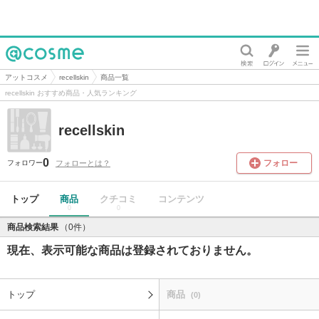
@cosme
アットコスメ
recellskin
商品一覧
recellskin おすすめ商品・人気ランキング
recellskin
0
フォロー
フォローとは？
フォロワー
トップ
商品
クチコミ
コンテンツ
0
0
商品検索結果
（0件）
現在、表示可能な商品は登録されておりません。
トップ
商品
(0)