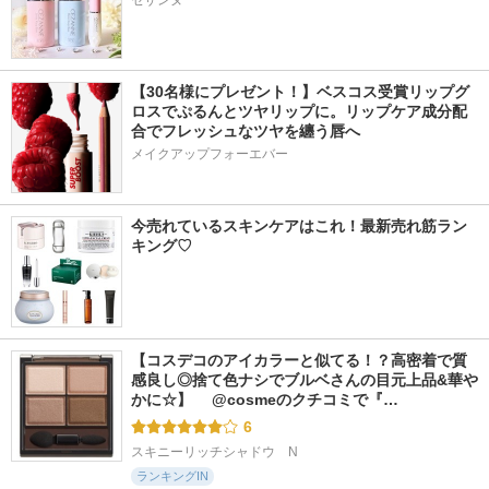
セザンヌ
【30名様にプレゼント！】ベスコス受賞リップグ
ロスでぷるんとツヤリップに。リップケア成分配
合でフレッシュなツヤを纏う唇へ
メイクアップフォーエバー
今売れているスキンケアはこれ！最新売れ筋ラン
キング♡
【コスデコのアイカラーと似てる！？高密着で質
感良し◎捨て色ナシでブルベさんの目元上品&華や
かに☆】 　@cosmeのクチコミで『…
6
スキニーリッチシャドウ　N
ランキングIN