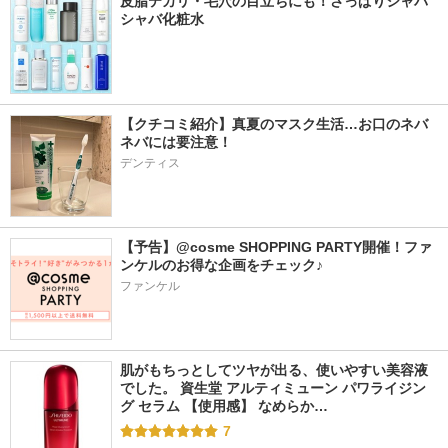
皮脂テカリ・毛穴の目立ちにも！さっぱりシャバ
シャバ化粧水
【クチコミ紹介】真夏のマスク生活…お口のネバ
ネバには要注意！
デンティス
【予告】@cosme SHOPPING PARTY開催！ファ
ンケルのお得な企画をチェック♪
ファンケル
肌がもちっとしてツヤが出る、使いやすい美容液
でした。 資生堂 アルティミューン パワライジン
グ セラム 【使用感】 なめらか…
7