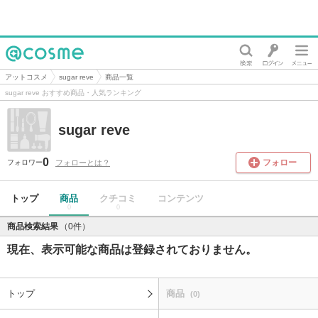
@cosme
アットコスメ
sugar reve
商品一覧
sugar reve おすすめ商品・人気ランキング
sugar reve
0
フォロー
フォローとは？
フォロワー
トップ
商品
クチコミ
コンテンツ
0
0
商品検索結果
（0件）
現在、表示可能な商品は登録されておりません。
トップ
商品
(0)