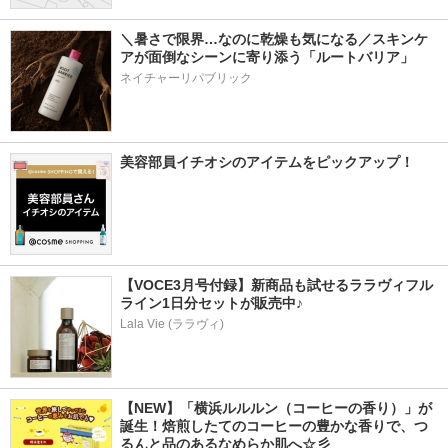
＼暑さで限界…なのに乾燥も気になる／スキンケ
アが面倒なシーンに寄り添う「ルートバリア」
ネイチャーリパブリック
美容部員イチオシのアイテムをピックアップ！
【VOCE3月号付録】新商品も試せるララヴィフル
ライン1日分セットが販売中♪
Lala Vie (ララヴィ)
【NEW】「横浜ルルルン（コーヒーの香り）」が
誕生！焙煎したてのコーヒーの豊かな香りで、つ
るんと品のあるなめらか肌へ☆彡