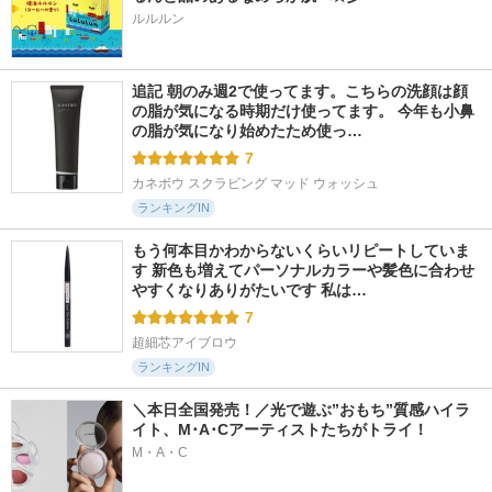
ルルルン
追記 朝のみ週2で使ってます。こちらの洗顔は顔
の脂が気になる時期だけ使ってます。 今年も小鼻
の脂が気になり始めたため使っ…
7
カネボウ スクラビング マッド ウォッシュ
ランキングIN
もう何本目かわからないくらいリピートしていま
す 新色も増えてパーソナルカラーや髪色に合わせ
やすくなりありがたいです 私は…
7
超細芯アイブロウ
ランキングIN
＼本日全国発売！／光で遊ぶ”おもち”質感ハイラ
イト、M･A･Cアーティストたちがトライ！
M・A・C