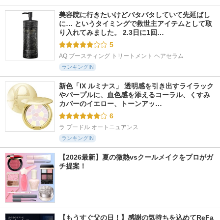
美容院に行きたいけどバタバタしていて先延ばし
に… というタイミングで救世主アイテムとして取
り入れてみました。 2.3日に1回…
5
AQ ブースティング トリートメント ヘアセラム
ランキングIN
新色「IX ルミナス」 透明感を引き出すライラック
やパープルに、血色感を添えるコーラル、くすみ
カバーのイエロー、トーンアッ…
6
ラ プードル オートニュアンス
ランキングIN
【2026最新】夏の微熱vsクールメイクをプロがガ
チ提案！
【もうすぐ父の日！】感謝の気持ちを込めてReFa