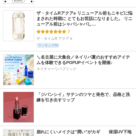
ザ・タイムRアクアe リニューアル前もニキビに悩
まされた時期に とてもお世話になりました。 リニ
ューアル前はシャバシャバし…
7
ザ・タイムR アクア e
ランキングIN
＼名古屋に大集合／ネイリパ夏のおすすめアイテ
ムを体験できるPOPUPイベントを開催♪
ネイチャーリパブリック
「ジバンシイ」サテンのツヤと発色で、品格と洗
練を引き出すリップ
崩れにくいメイクは“潤い”がカギ　　保湿UV下地