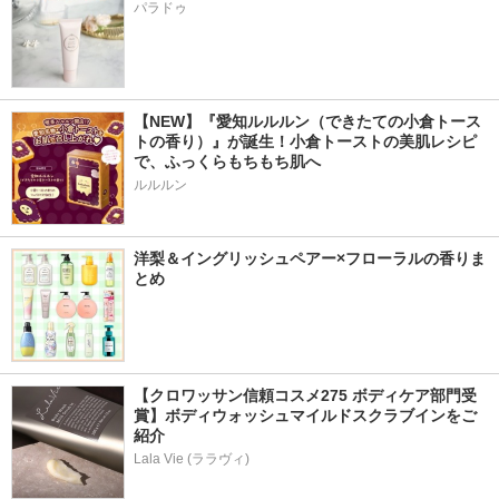
パラドゥ
【NEW】『愛知ルルルン（できたての小倉トース
トの香り）』が誕生！小倉トーストの美肌レシピ
で、ふっくらもちもち肌へ
ルルルン
洋梨＆イングリッシュペアー×フローラルの香りま
とめ
【クロワッサン信頼コスメ275 ボディケア部門受
賞】ボディウォッシュマイルドスクラブインをご
紹介
Lala Vie (ララヴィ)