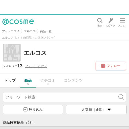
@cosme
アットコスメ
エルコス
商品一覧
エルコス おすすめ商品・人気ランキング
エルコス
13
フォロー
フォローとは？
フォロワー
トップ
商品
クチコミ
コンテンツ
5
0
絞り込み
人気順（通常）
商品検索結果
（5件）