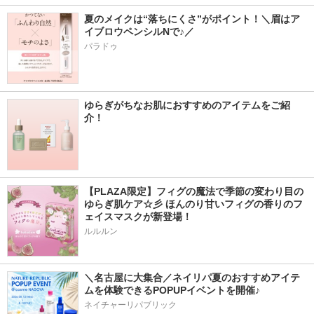
夏のメイクは“落ちにくさ”がポイント！＼眉はア
イブロウペンシルNで♪／
パラドゥ
ゆらぎがちなお肌におすすめのアイテムをご紹
介！
【PLAZA限定】フィグの魔法で季節の変わり目の
ゆらぎ肌ケア☆彡 ほんのり甘いフィグの香りのフ
ェイスマスクが新登場！
ルルルン
＼名古屋に大集合／ネイリパ夏のおすすめアイテ
ムを体験できるPOPUPイベントを開催♪
ネイチャーリパブリック