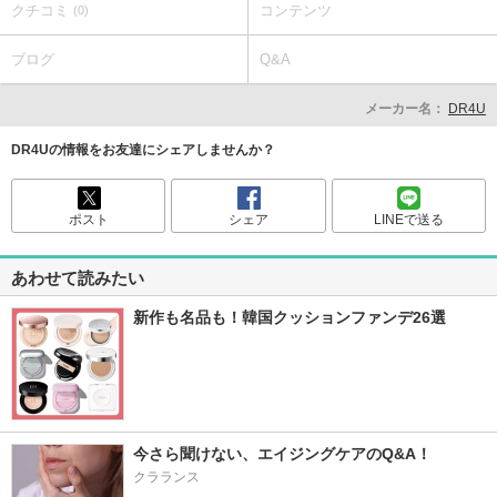
クチコミ
コンテンツ
(0)
ブログ
Q&A
メーカー名：
DR4U
DR4Uの情報をお友達にシェアしませんか？
ポスト
シェア
LINEで送る
あわせて読みたい
新作も名品も！韓国クッションファンデ26選
今さら聞けない、エイジングケアのQ&A！
クラランス