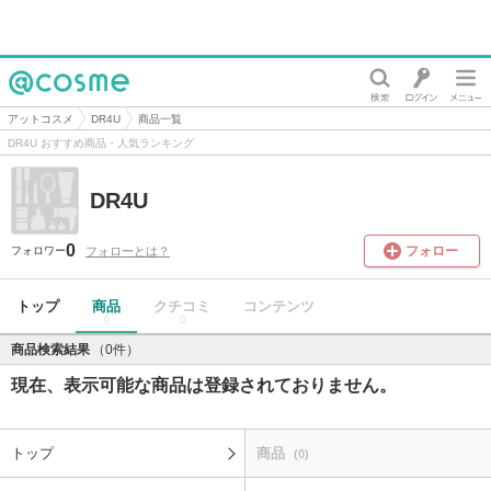
@cosme
アットコスメ
DR4U
商品一覧
DR4U おすすめ商品・人気ランキング
DR4U
0
フォロー
フォローとは？
フォロワー
トップ
商品
クチコミ
コンテンツ
0
0
商品検索結果
（0件）
現在、表示可能な商品は登録されておりません。
トップ
商品
(0)