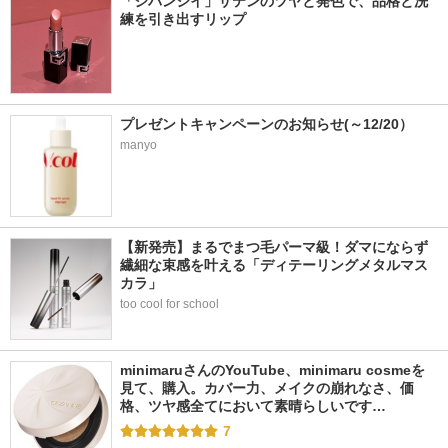
「ジバンシイ」サテンのツヤと発色で、品格と洗
練を引き出すリップ
プレゼントキャンペーンのお知らせ(～12/20）
manyo
【新発売】まるでまつ毛パーマ級！ダマにならず
繊細な束感を叶える「ディテーリングメタルマス
カラ」
too cool for school
minimaruさんのYouTube、minimaru cosmeを
見て、購入。カバー力、メイクの崩れなさ、価
格、ツヤ感全てにおいて素晴らしいです…
7