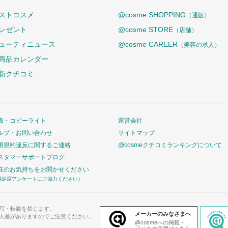
ストコスメ
@cosme SHOPPING
（通販）
レゼント
@cosme STORE
（店舗）
ューティニュース
@cosme CAREER
（美容の求人）
商品カレンダー
新クチコミ
責・コピーライト
運営会社
ルプ・お問い合わせ
サイトマップ
用規約違反に関するご連絡
@cosmeクチコミランキングについて
スタマーサポートブログ
在のお気持ちをお聞かせください
満足度アンケートにご協力ください）
写・転載を禁じます。
メーカーのみなさまへ
人差がありますのでご注意ください。
@cosmeへの掲載・