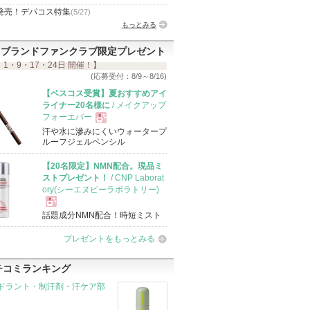
発売！デパコス特集
(5/27)
もっとみる
ブランドファンクラブ限定プレゼント
 1・9・17・24日 開催！】
(応募受付：8/9～8/16)
【ベスコス受賞】夏おすすめアイ
ライナー20名様に
/ メイクアップ
フォーエバー
汗や水に滲みにくいウォータープ
現
ルーフジェルペンシル
【20名限定】NMN配合。現品ミ
品
ストプレゼント！
/ CNP Laborat
ory(シーエヌピーラボラトリー)
話題成分NMN配合！時短ミスト
現
プレゼントをもっとみる
品
チコミランキング
ドラント・制汗剤・汗ケア部