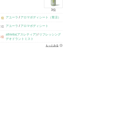
3位
アユーラ
/
アロマボディシート（青涼）
アユーラ
/
アロマボディシート
athletia(アスレティア)
/
リフレッシング
デオドラントミスト
もっとみる