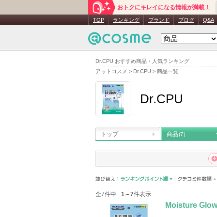
おトクにキレイになる情報が満載！
TOP
ランキング
ブランド
ブログ
Q&A
Dr.CPU おすすめ商品・人気ランキング
アットコスメ
>
Dr.CPU
>
商品一覧
Dr.CPU
トップ
商品
(7)
全7件中
1～7
件表示
Moisture Glo