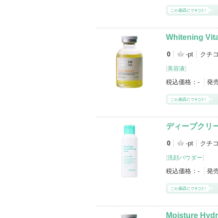
Whitening Vit
0
-pt
クチコ
[
美容液
]
税込価格：
-
発
ディープクリ
0
-pt
クチコ
[
洗顔パウダー
]
税込価格：
-
発
Moisture Hyd