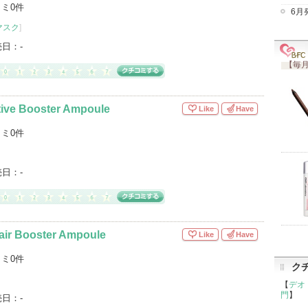
ミ0件
6月
マスク
]
売日：
-
【毎月
ctive Booster Ampoule
Like
Have
ミ0件
売日：
-
air Booster Ampoule
Like
Have
ミ0件
ク
【
デオ
門
】
売日：
-