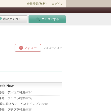
会員登録(無料)
ログイン
私のクチコミ
クチコミする
フォロー
フォローとは？
t's New
発売！デパコス特集
(6/24)
発売！プチプラ特集
(6/24)
線に負けない！ベストイレブン
(6/10)
発売！プチプラ特集
(5/28)