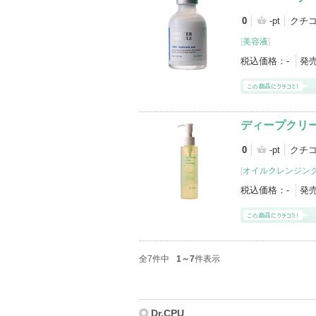
0
-pt
クチコ
[
美容液
]
税込価格：
-
発
ディープクリ
0
-pt
クチコ
[
オイルクレンジン
税込価格：
-
発
全7件中
1～7
件表示
Dr.CPU