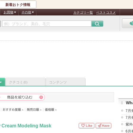
新着おトク情報
お買物
その他
カテゴリ一覧
ベストコスメ
クチコミ
コンテンツ
(0)
Wha
7月
7月
紫外
w Cream Modeling Mask
Like
Have
6月