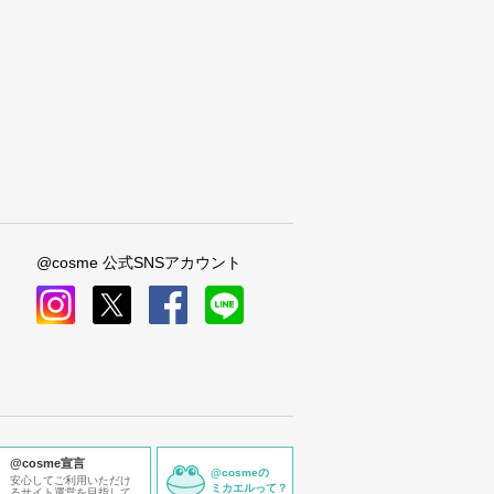
@cosme 公式SNSアカウント
instagram
x
facebook
line
@cosme宣言
@cosmeの
安心してご利用いただけ
ミカエルって？
るサイト運営を目指して