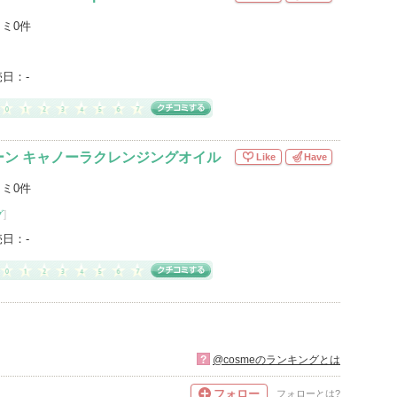
ミ0件
売日：
-
ーン キャノーラクレンジングオイル
Like
Have
ミ0件
グ
]
売日：
-
?
@cosmeのランキングとは
フォロー
フォローとは?