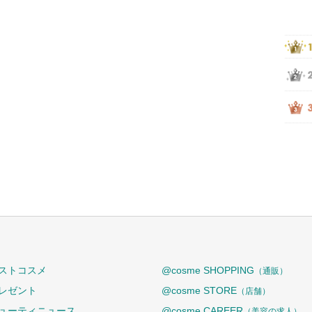
ストコスメ
@cosme SHOPPING
（通販）
レゼント
@cosme STORE
（店舗）
ューティニュース
@cosme CAREER
（美容の求人）