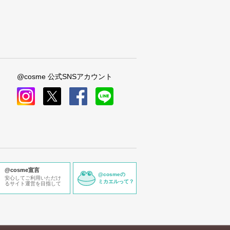
@cosme 公式SNSアカウント
instagram
x
facebook
line
@cosme宣言
@cosmeの
安心してご利用いただけ
ミカエルって？
るサイト運営を目指して