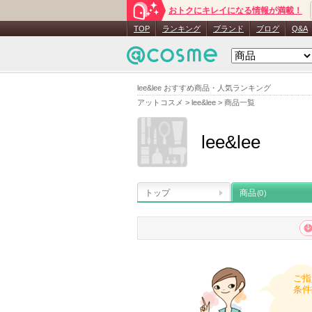
おトクにキレイになる情報が満載！
TOP
ランキング
ブランド
ブログ
Q&A
lee&lee おすすめ商品・人気ランキング
アットコスメ
>
lee&lee
>
商品一覧
lee&lee
トップ
商品
(0)
ご指
条件