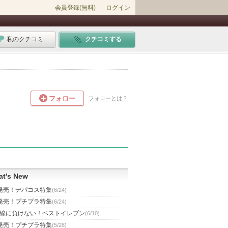
会員登録(無料)
ログイン
私のクチコミ
クチコミする
フォロー
フォローとは？
t's New
発売！デパコス特集
(6/24)
発売！プチプラ特集
(6/24)
線に負けない！ベストイレブン
(6/10)
発売！プチプラ特集
(5/28)