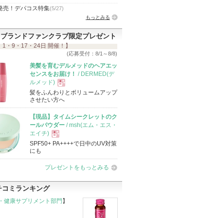
発売！デパコス特集
(5/27)
もっとみる
ブランドファンクラブ限定プレゼント
 1・9・17・24日 開催！】
(応募受付：8/1～8/8)
美髪を育むデルメッドのヘアエッ
センスをお届け！
/ DERMED(デ
ルメッド)
髪をふんわりとボリュームアップ
現
させたい方へ
【現品】タイムシークレットのク
品
ールパウダー
/ msh(エム・エス・
エイチ)
SPF50+ PA++++で日中のUV対策
現
にも
プレゼントをもっとみる
品
チコミランキング
・健康サプリメント部門
】