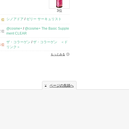
3位
シノアドア
/
ゼリー サーキュリスト
@cosme+
/
@cosme+ The Basic Supple
ment CLEAR
ザ・コラーゲン
/
ザ・コラーゲン ＜ド
リンク＞
もっとみる
ページの先頭へ