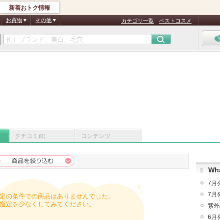
新着おトク情報
お買物
その他
カテゴリ一覧
ベストコスメ
クチコミ
コンテンツ
(0)
Wha
7月
7月
定の条件での商品はありませんでした。
指定を少なくしてみてください。
紫外
6月