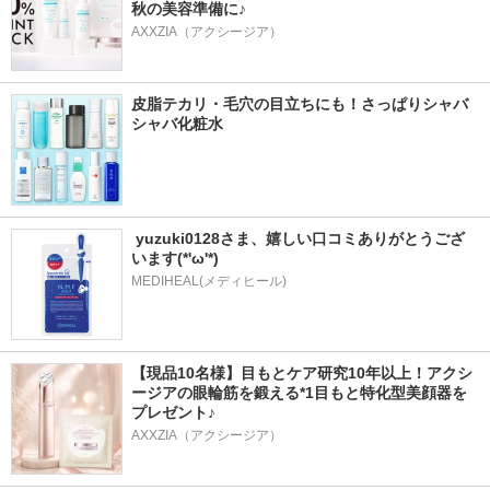
秋の美容準備に♪
AXXZIA（アクシージア）
皮脂テカリ・毛穴の目立ちにも！さっぱりシャバ
シャバ化粧水
 yuzuki0128さま、嬉しい口コミありがとうござ
います(*'ω'*)
MEDIHEAL(メディヒール)
【現品10名様】目もとケア研究10年以上！アクシ
ージアの眼輪筋を鍛える*1目もと特化型美顔器を
プレゼント♪
AXXZIA（アクシージア）