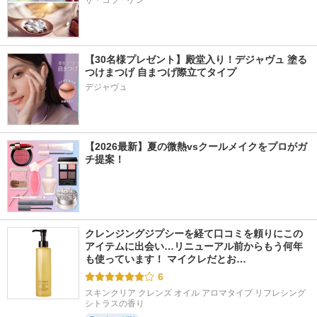
ザ・コラーゲン
【30名様プレゼント】殿堂入り！デジャヴュ 塗る
つけまつげ 自まつげ際立てタイプ
デジャヴュ
【2026最新】夏の微熱vsクールメイクをプロがガ
チ提案！
クレンジングジプシーを経て口コミを頼りにこの
アイテムに出会い…リニューアル前からもう何年
も使っています！ マイクレだとお…
6
スキンクリア クレンズ オイル アロマタイプ リフレシング
シトラスの香り