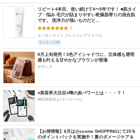
リピート4本目、使い続けて4〜5年です！ ■肌タイ
プ・悩み 毛穴が詰まりやすい乾燥肌寄りの混合肌
です。 洗浄力が強いものだと…
7
エッセンスイン クレンジングフォーム
ランキングIN
9月上旬発売！3色アイシャドウに、立体感も透明
感も叶える甘やかなブラウンが登場
⭐︎美容界大注目⭐︎噂の炭パワーとは・・・？！
MEDIHEAL(メディヒール)
【お得情報】8月は@cosme SHOPPINGにて20％
のポイントバックを実施中！夏のダメージケア＆