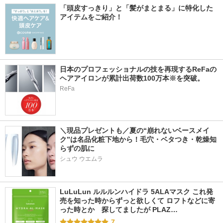
「頭皮すっきり」と「髪がまとまる」に特化した
アイテムをご紹介！
日本のプロフェッショナルの技を再現するReFaの
ヘアアイロンが累計出荷数100万本※を突破。
ReFa
＼現品プレゼントも／夏の“崩れないベースメイ
ク”は名品化粧下地から！毛穴・ベタつき・乾燥知
らずの肌に
シュウ ウエムラ
LuLuLun ルルルンハイドラ 5ALAマスク これ発
売を知った時からずっと欲しくて ロフトなどに寄
った時とか　探してましたが PLAZ…
7