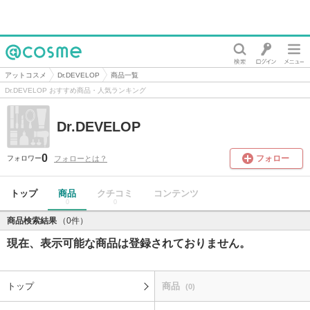
@cosme
アットコスメ
Dr.DEVELOP
商品一覧
Dr.DEVELOP おすすめ商品・人気ランキング
Dr.DEVELOP
0
フォロー
フォローとは？
フォロワー
トップ
商品
クチコミ
コンテンツ
0
0
商品検索結果
（0件）
現在、表示可能な商品は登録されておりません。
トップ
商品
(0)