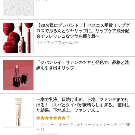
ハーバー
【30名様にプレゼント！】ベスコス受賞リップグ
ロスでぷるんとツヤリップに。リップケア成分配
合でフレッシュなツヤを纏う唇へ
メイクアップフォーエバー
「ジバンシイ」サテンのツヤと発色で、品格と洗
練を引き出すリップ
一本で乳液、日焼け止め、下地、ファンデまで行
ける！コスパとタイパが素晴らしすぎる。 使用し
た結果、下地以上、ファンデ未…
7
エリクシール デーケアレボリューション トーンアップ BE 
＋ ca