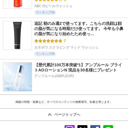
ABC-Gピールウォッシュ
ランキングIN
追記 朝のみ週2で使ってます。こちらの洗顔は顔
の脂が気になる時期だけ使ってます。 今年も小鼻
の脂が気になり始めたため使っ…
7
カネボウ スクラビング マッド ウォッシュ
ランキングIN
【歴代累計100万本突破*1】アンプルール ブライ
トAOローションN 現品を30名様にプレゼント
アンプルール(AMPLEUR)
掲載の情報・画像など、すべてのコンテンツの無断複写、転載を禁じます。
ページトップへ