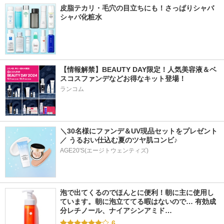
皮脂テカリ・毛穴の目立ちにも！さっぱりシャバ
シャバ化粧水
【情報解禁】BEAUTY DAY限定！人気美容液＆ベ
スコスファンデなどお得なキット登場！
ランコム
＼30名様にファンデ＆UV現品セットをプレゼント
／ うるおい仕込む夏のツヤ肌コンビ♪
AGE20'S(エージトウェンティズ)
泡で出てくるのでほんとに便利！朝に主に使用し
ています。朝に泡立ててる暇はないので… 有効成
分レチノール、ナイアシンアミド…
6