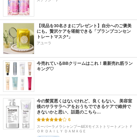
ステラシード
【現品を30名さまにプレゼント】自分へのご褒美
にも。贅沢ケアを堪能できる「プランプコンセン
トレートマスク*」
アユーラ
今売れているBBクリームはこれ！最新売れ筋ラン
キング♡
今の髪質悪くはないけれど、良くもない。 美容室
後のサラサラヘアをおうちでできるケアで維持で
きないかと思い、話題のこちら…
6
スーパーラメラシャンプー&EXモイストトリートメント Ｆ
ＯＲ ＤＡＩＬＹ ＤＡＭＡＧＥ