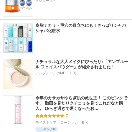
ドクターケイ
皮脂テカリ・毛穴の目立ちにも！さっぱりシャバ
シャバ化粧水
ナチュラルな大人メイクにぴったり♪「アンプルー
ル フェイスパウダー」が紹介されました！
アンプルール(AMPLEUR)
今年のカサカサゆらぎ肌の救世主！ このピンクで
す。 動画を見たりクチコミを見てこれだなと購
入。 ゆらぎ過ぎて硬くなったお…
7
モイストケア　ローション　ＥＸ
ランキングIN