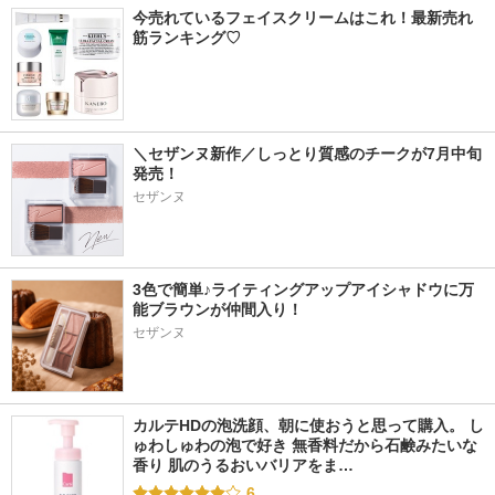
今売れているフェイスクリームはこれ！最新売れ
筋ランキング♡
＼セザンヌ新作／しっとり質感のチークが7月中旬
発売！
セザンヌ
3色で簡単♪ライティングアップアイシャドウに万
能ブラウンが仲間入り！
セザンヌ
カルテHDの泡洗顔、朝に使おうと思って購入。 し
ゅわしゅわの泡で好き 無香料だから石鹸みたいな
香り 肌のうるおいバリアをま…
6