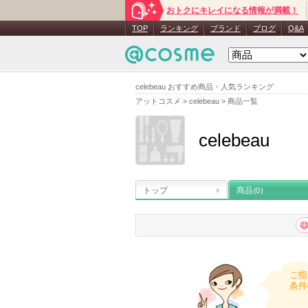
おトクにキレイになる情報が満載！
TOP
ランキング
ブランド
ブログ
Q&A
celebeau おすすめ商品・人気ランキング
アットコスメ
>
celebeau
>
商品一覧
celebeau
トップ
商品
(0)
ご指
条件