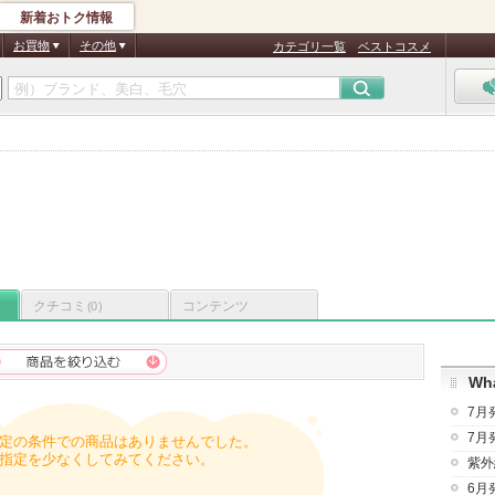
新着おトク情報
お買物
その他
カテゴリ一覧
ベストコスメ
クチコミ
コンテンツ
(0)
Wha
7月
7月
定の条件での商品はありませんでした。
指定を少なくしてみてください。
紫外
6月