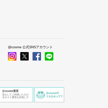
@cosme 公式SNSアカウント
instagram
x
facebook
line
@cosme宣言
@cosmeの
安心してご利用いただけ
ミカエルって？
るサイト運営を目指して