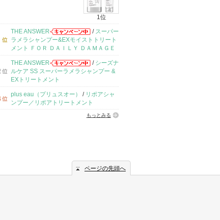
1位
THE ANSWER
/
スーパー
ラメラシャンプー&EXモイストトリート
メント ＦＯＲ ＤＡＩＬＹ ＤＡＭＡＧＥ
THE ANSWER
/
シーズナ
ルケア SS スーパーラメラシャンプー &
EXトリートメント
plus eau（プリュスオー）
/
リポアシャ
ンプー／リポアトリートメント
もっとみる
ページの先頭へ