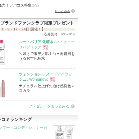
発売！デパコス特集
(5/27)
もっとみる
ブランドファンクラブ限定プレゼント
 1・9・17・24日 開催！】
(応募受付：8/1～8/8)
ルートバリア 化粧水
/ ネイチャー
リパブリック
＼暑さで限界／肌土台＝角質層を
現
うるおす化粧水
品
ウォンジョンヨ ヌードアイラッ
シュ
/ Wonjungyo
ナチュラル仕上げの透け感発色マ
現
スカラ！
品
プレゼントをもっとみる
チコミランキング
ンプー・コンディショナー部