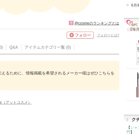
6月
?
@cosmeのランキングとは
【毎月
フォロー
フォローとは?
)
Q&A
アイテムカテゴリ一覧 (0)
伝えるために、情報掲載を希望されるメーカー様はぜひこちらを
me（アットコスメ）
ク
【
シャ
門
】