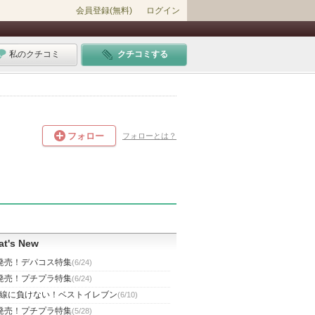
会員登録(無料)
ログイン
私のクチコミ
クチコミする
フォロー
フォローとは？
t's New
発売！デパコス特集
(6/24)
発売！プチプラ特集
(6/24)
線に負けない！ベストイレブン
(6/10)
発売！プチプラ特集
(5/28)