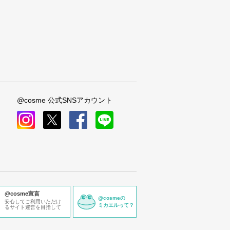
@cosme 公式SNSアカウント
instagram
x
facebook
line
@cosme宣言
@cosmeの
安心してご利用いただけ
ミカエルって？
るサイト運営を目指して