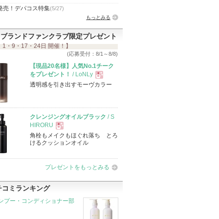
発売！デパコス特集
(5/27)
もっとみる
ブランドファンクラブ限定プレゼント
 1・9・17・24日 開催！】
(応募受付：8/1～8/8)
【現品20名様】人気No.1チーク
をプレゼント！
/ LoNLy
透明感を引き出すモーヴカラー
現
品
クレンジングオイルブラック
/ S
HIRORU
角栓もメイクもほぐれ落ち とろ
現
けるクッションオイル
品
プレゼントをもっとみる
チコミランキング
ンプー・コンディショナー部