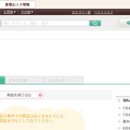
新着おトク情報
お買物
その他
カテゴリ一覧
ベストコスメ
クチコミ
コンテンツ
(0)
Wha
7月
7月
定の条件での商品はありませんでした。
指定を少なくしてみてください。
紫外
6月