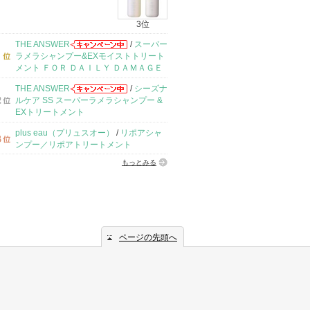
3位
THE ANSWER
/
スーパー
ラメラシャンプー&EXモイストトリート
メント ＦＯＲ ＤＡＩＬＹ ＤＡＭＡＧＥ
THE ANSWER
/
シーズナ
ルケア SS スーパーラメラシャンプー &
EXトリートメント
plus eau（プリュスオー）
/
リポアシャ
ンプー／リポアトリートメント
もっとみる
ページの先頭へ