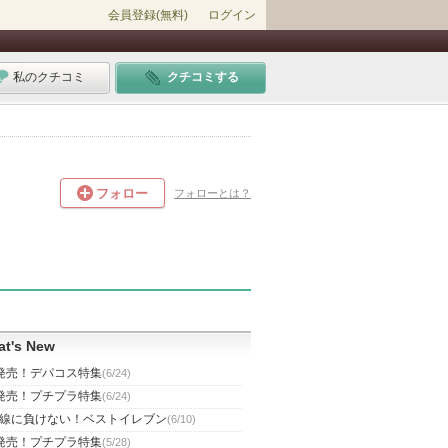
会員登録(無料)
ログイン
私のクチコミ
クチコミする
フォロー
フォローとは？
t's New
発売！デパコス特集
(6/24)
発売！プチプラ特集
(6/24)
線に負けない！ベストイレブン
(6/10)
発売！プチプラ特集
(5/28)