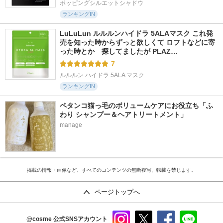
ポッピングシルエットシャドウ
ランキングIN
LuLuLun ルルルンハイドラ 5ALAマスク これ発
売を知った時からずっと欲しくて ロフトなどに寄
った時とか　探してましたが PLAZ…
7
ルルルン ハイドラ 5ALA マスク
ランキングIN
ペタンコ猫っ毛のボリュームケアにお役立ち「ふ
わり シャンプー＆ヘアトリートメント」
manage
掲載の情報・画像など、すべてのコンテンツの無断複写、転載を禁じます。
ページトップへ
@cosme
公式SNSアカウント