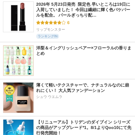
2026年 5月23日発売  限定色 早いところは19日に
入荷していました！ 今回は繊細に輝く色バケパー
ルを配合。 パールぎっちり配…
6
リップモンスター
ランキングIN
洋梨＆イングリッシュペアー×フローラルの香りま
とめ
薄くて軽いテクスチャーで、ナチュラルなのに崩
れにくい！ 大人気ファンデーション
シュウ ウエムラ
【リニューアル】トリデンのダイブイン シリーズ
の商品がアップグレード*1。8/1よりQoo10にて先
行発売開始！