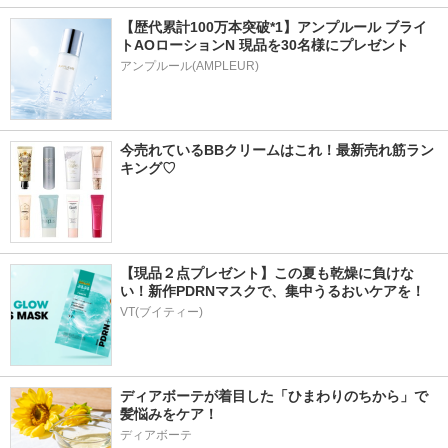
【歴代累計100万本突破*1】アンプルール ブライ
トAOローションN 現品を30名様にプレゼント
アンプルール(AMPLEUR)
今売れているBBクリームはこれ！最新売れ筋ラン
キング♡
【現品２点プレゼント】この夏も乾燥に負けな
い！新作PDRNマスクで、集中うるおいケアを！
VT(ブイティー)
ディアボーテが着目した「ひまわりのちから」で
髪悩みをケア！
ディアボーテ