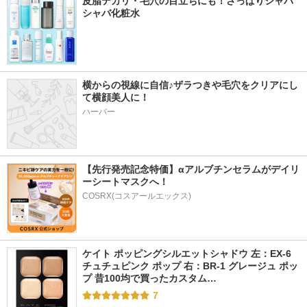
皮脂テカリ・毛穴の目立ちにも！さっぱりシャバ
シャバ化粧水
横からの視線に自信♪ザラつきや毛穴をクリアにし
て横顔美人に！
ハーバー
【先行発売記念特価】αアルブチンセラムがデイリ
ーシートマスクへ！
COSRX(コスアールエックス)
ケイト ポッピングシルエットシャドウ 左：EX-6 
チュチュピンク ポップ 右：BR-1 グレージュ ポッ
プ 昔100均で買ったカスタム…
7