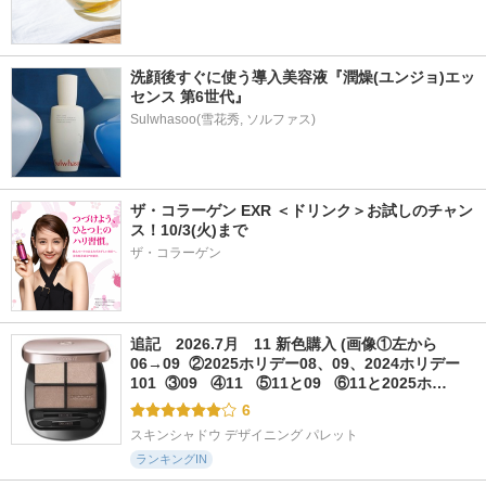
洗顔後すぐに使う導入美容液『潤燥(ユンジョ)エッ
センス 第6世代』
ザ・コラーゲン EXR ＜ドリンク＞お試しのチャン
ス！10/3(火)まで
ザ・コラーゲン
追記　2026.7月　11 新色購入 (画像①左から
06→09  ②2025ホリデー08、09、2024ホリデー
101  ③09   ④11   ⑤11と09   ⑥11と2025ホ…
6
スキンシャドウ デザイニング パレット
ランキングIN