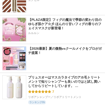
エクセル
【PLAZA限定】フィグの魔法で季節の変わり目の
ゆらぎ肌ケア☆彡 ほんのり甘いフィグの香りのフ
ェイスマスクが新登場！
ルルルン
【2026最新】夏の微熱vsクールメイクをプロがガ
チ提案！
プリュスオーはマスカラタイプのアホ毛トリート
メントで知りシャンプーも良いのではと試し買い
してからリピートしています。 …
7
リポアシャンプー／リポアトリートメント
ランキングIN