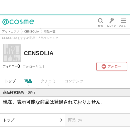
@cosme
アットコスメ
CENSOLIA
商品一覧
CENSOLIA おすすめ商品・人気ランキング
CENSOLIA
0
フォロー
フォローとは？
フォロワー
トップ
商品
クチコミ
コンテンツ
0
0
商品検索結果
（0件）
現在、表示可能な商品は登録されておりません。
トップ
商品
(0)