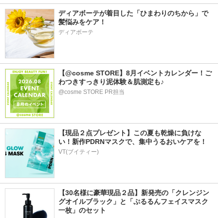
ディアボーテが着目した「ひまわりのちから」で
髪悩みをケア！
ディアボーテ
【@cosme STORE】8月イベントカレンダー！ご
わつきすっきり泥体験＆肌測定も♪
@cosme STORE PR担当
【現品２点プレゼント】この夏も乾燥に負けな
い！新作PDRNマスクで、集中うるおいケアを！
VT(ブイティー)
【30名様に豪華現品２品】新発売の「クレンジン
グオイルブラック」と「ぷるるんフェイスマスク
一枚」のセット