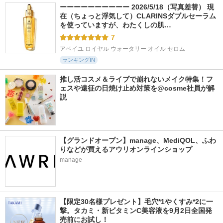
ーーーーーーーーーー 2026/5/18（写真差替） 現
在（ちょっと浮気して）CLARINSダブルセーラム
を使っていますが、わたくしの肌…
7
アベイユ ロイヤル ウォータリー オイル セロム
ランキングIN
推し活コスメ＆ライブで崩れないメイク特集！フ
ェスや遠征の日焼け止め対策を@cosme社員が解
説
【グランドオープン】manage、MediQOL、ふわ
りなどが買えるアウリオンラインショップ
manage
【限定30名様プレゼント】毛穴*1やくすみ*2に一
撃。タカミ・新ビタミンC美容液を9月2日全国発
売前にお試し！