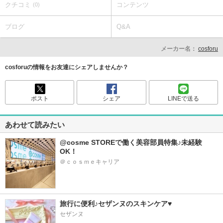
クチコミ
コンテンツ
(0)
ブログ
Q&A
メーカー名：
cosforu
cosforuの情報をお友達にシェアしませんか？
ポスト
シェア
LINEで送る
あわせて読みたい
@cosme STOREで働く美容部員特集♪未経験
OK！
＠ｃｏｓｍｅキャリア
旅行に便利♪セザンヌのスキンケア♥
セザンヌ