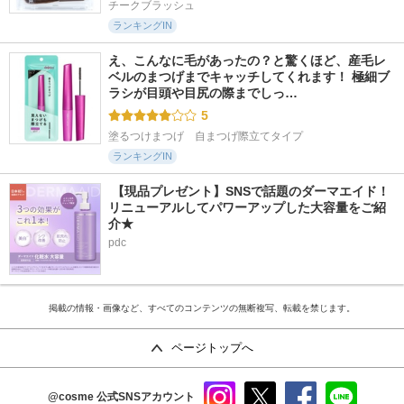
チークブラッシュ
ランキングIN
え、こんなに毛があったの？と驚くほど、産毛レ
ベルのまつげまでキャッチしてくれます！ 極細ブ
ラシが目頭や目尻の際までしっ…
5
塗るつけまつげ　自まつげ際立てタイプ
ランキングIN
 【現品プレゼント】SNSで話題のダーマエイド！
リニューアルしてパワーアップした大容量をご紹
介★
pdc
掲載の情報・画像など、すべてのコンテンツの無断複写、転載を禁じます。
ページトップへ
@cosme
公式SNSアカウント