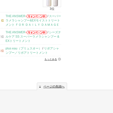
3位
THE ANSWER
/
スーパー
ラメラシャンプー&EXモイストトリート
メント ＦＯＲ ＤＡＩＬＹ ＤＡＭＡＧＥ
THE ANSWER
/
シーズナ
ルケア SS スーパーラメラシャンプー &
EXトリートメント
plus eau（プリュスオー）
/
リポアシャ
ンプー／リポアトリートメント
もっとみる
ページの先頭へ