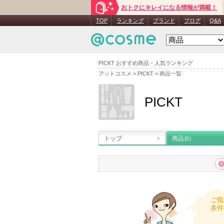
おトクにキレイになる情報が満載！
TOP
ランキング
ブランド
ブログ
Q&A
PICKT おすすめ商品・人気ランキング
アットコスメ
>
PICKT
>
商品一覧
PICKT
トップ
商品
(0)
ご指
条件