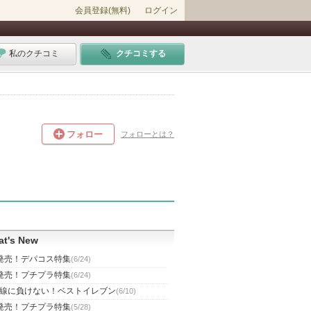
会員登録(無料)
ログイン
私のクチコミ
クチコミする
フォロー
フォローとは？
t's New
発売！デパコス特集
(6/24)
発売！プチプラ特集
(6/24)
線に負けない！ベストイレブン
(6/10)
発売！プチプラ特集
(5/28)