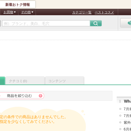
新着おトク情報
お買物
その他
カテゴリ一覧
ベストコスメ
クチコミ
コンテンツ
(0)
Wha
7月
7月
定の条件での商品はありませんでした。
指定を少なくしてみてください。
紫外
6月