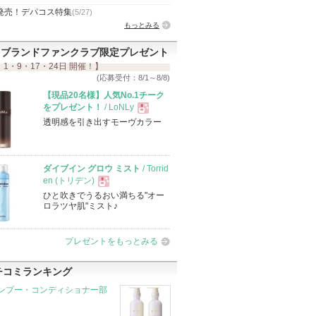
発売！デパコス特集
(5/27)
もっとみる
ブランドファンクラブ限定プレゼント
 1・9・17・24日 開催！】
(応募受付：8/1～8/8)
【現品20名様】人気No.1チーク
をプレゼント！
/ LoNLy
透明感を引き出すモーヴカラー
現
品
ダイブイン グロウ ミスト
/ Torrid
en (トリデン)
ひと吹きでうるおい満ちる"オー
現
ロラツヤ肌"ミスト♪
品
プレゼントをもっとみる
チコミランキング
ンプー・コンディショナー部