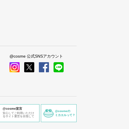
@cosme 公式SNSアカウント
instagram
x
facebook
line
@cosme宣言
@cosmeの
安心してご利用いただけ
ミカエルって？
るサイト運営を目指して