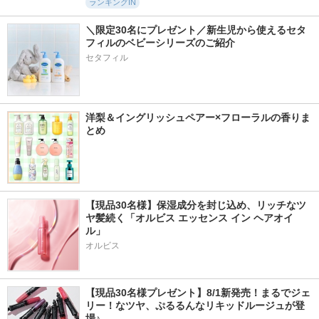
ランキングIN
＼限定30名にプレゼント／新生児から使えるセタ
フィルのベビーシリーズのご紹介
セタフィル
洋梨＆イングリッシュペアー×フローラルの香りま
とめ
【現品30名様】保湿成分を封じ込め、リッチなツ
ヤ髪続く「オルビス エッセンス イン ヘアオイ
ル」
オルビス
【現品30名様プレゼント】8/1新発売！まるでジェ
リー！なツヤ、ぷるるんなリキッドルージュが登
場♪