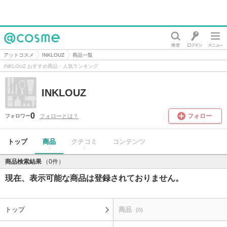
@cosme
アットコスメ
INKLOUZ
商品一覧
INKLOUZ おすすめ商品・人気ランキング
INKLOUZ
0
フォロー
フォローとは？
フォロワー
トップ
商品
クチコミ
コンテンツ
0
0
商品検索結果
（0件）
現在、表示可能な商品は登録されておりません。
トップ
商品
(0)