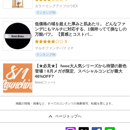
カラーリングアイブロウEX
ランキングIN
低価格の域を超えた厚みと肌あたり。 どんなファ
ンデにもマルチに対応する、1個持ってて損なしの
万能パフ。 【質感とコストパ…
5
マルチファンデパフ ２Ｐ
ランキングIN
【★必見★】 fwee大人気シリーズから待望の新色
登場！8月メガポ限定、スペシャルコンビが最大
46%OFF?
fwee(フィー)
掲載の情報・画像など、すべてのコンテンツの無断複写、転載を禁じます。
ページトップへ