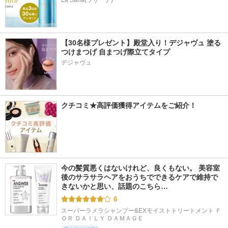
La Sana(ラサーナ)
【30名様プレゼント】殿堂入り！デジャヴュ 塗る
つけまつげ 自まつげ際立てタイプ
デジャヴュ
クチコミ★高評価獲得アイテムをご紹介！
今の髪質悪くはないけれど、良くもない。 美容室
後のサラサラヘアをおうちでできるケアで維持で
きないかと思い、話題のこちら…
6
スーパーラメラシャンプー&EXモイストトリートメント Ｆ
ＯＲ ＤＡＩＬＹ ＤＡＭＡＧＥ