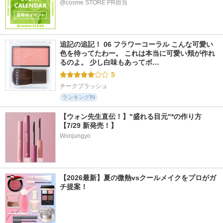
@cosme STORE PR担当
追記の追記！ 06 フラワーコーラル こんな可愛い
色を待ってたわー。 これは本当に可愛い頬が作れ
るのよ。 少し白味もあってボ…
5
チークブラッシュ
ランキングIN
【ウォン先生直伝！】"盛れる目元"*の作り方
【7/29 新発売！】
Wonjungyo
【2026最新】夏の微熱vsクールメイクをプロがガ
チ提案！