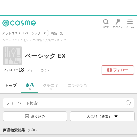
@cosme
アットコスメ
ベーシック EX
商品一覧
ベーシック EX おすすめ商品・人気ランキング
ベーシック EX
18
フォロー
フォローとは？
フォロワー
トップ
商品
クチコミ
コンテンツ
6
0
絞り込み
人気順（通常）
商品検索結果
（6件）