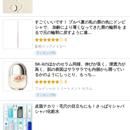
すごくいいです！ ブルベ夏の私の唇の色にドンピ
シャで、 加齢により薄くなってきた唇の輪郭を ま
るで元の輪郭に戻すように違…
6
影色リップメイカー
ランキングIN
SK-IIのほかのセラム同様、伸びが良く、浸透力が
高く、肌の表面はサラサラでも内側から潤ってい
るかのようにしっとり、もっち…
6
フェイシャル トリートメント セラム
ランキングIN
皮脂テカリ・毛穴の目立ちにも！さっぱりシャバ
シャバ化粧水