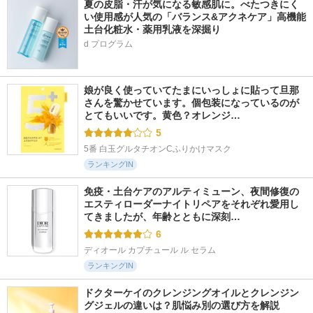
夏の皮脂・汗が気になる敏感肌に。べたつきにく
い使用感が人気の「バランス&アクネケア」高機能
土台化粧水・薬用乳液を深掘り
d プログラム
娘が良く使っていてたまにいっしょに貼って旦那
さんを驚かせています。個包装になっているのが
とてもいいです。黄色？オレンジ…
5
5番 白玉グルタチオンCふりかけマスク
ランキングIN
免疫・土台ケアのアルティミューン、夜間修復の
エスティローダーナイトリペアをそれぞれ愛用し
てきましたが、年齢とともに深刻…
6
ディオール カプチュール ル セラム
ランキングIN
ドクターケイのクレンジングオイルとクレンジン
グジェルの違いは？肌悩み別の選び方を解説