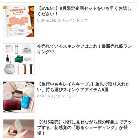
【EVENT】9月限定企画セットをいち早くお試し
ください！
SKIN＆LAB(スキンアンドラブ)
今売れているスキンケアはこれ！最新売れ筋ラン
キング♡
【旅行中もキレイをキープ♪】旅先で取り入れた
い、持ち運びスキンケアアイテム5選
AXXZIA（アクシージア）
【9/15発売】小顔に見せながら顔の印象までアッ
プする、新感覚の「彩るシェーディング」が登
場！