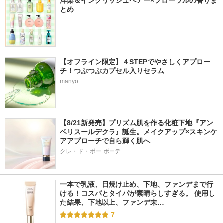
洋梨＆イングリッシュペアー×フローラルの香りま
とめ
【オフライン限定】４STEPでやさしくアプロー
チ！つぶつぶカプセル入りセラム
manyo
【8/21新発売】プリズム肌を作る化粧下地『アン
ベリスールデクラ』誕生。メイクアップ×スキンケ
アアプローチで自ら輝く肌へ
クレ・ド・ポー ボーテ
一本で乳液、日焼け止め、下地、ファンデまで行
ける！コスパとタイパが素晴らしすぎる。 使用し
た結果、下地以上、ファンデ未…
7