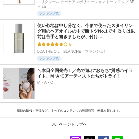
エリクシール デーケアレボリューション トーンアップ BE 
＋ ca
ランキングIN
使い心地は申し分なく、今まで使ったスタイリン
グ用のヘアオイルの中で断トツNo.1です 香りは以
前は苦手と書きましたが、付け…
6
LOA THE OIL　BLANCHE（ブランシュ）
ランキングIN
＼本日全国発売！／光で遊ぶ”おもち”質感ハイラ
イト、M･A･Cアーティストたちがトライ！
M・A・C
掲載の情報・画像など、すべてのコンテンツの無断複写、転載を禁じます。
ページトップへ