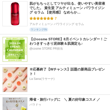
肌がもちっとしてツヤが出る、使いやすい美容液
でした。 資生堂 アルティミューン パワライジン
グ セラム 【使用感】 なめらか…
7
アルティミューン パワライジング セラム
ランキングIN
【@cosme STORE】8月イベントカレンダー！ご
わつきすっきり泥体験＆肌測定も♪
@cosme STORE PR担当
※応募終了【Wチャンス】話題の新商品プレゼン
ト！
La Sana(ラサーナ)
帰省・旅行バッグに　＼ 夏の好印象コスメ ／
パラドゥ