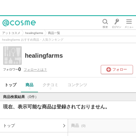
@cosme
アットコスメ
healingfarms
商品一覧
healingfarms おすすめ商品・人気ランキング
healingfarms
0
フォロー
フォローとは？
フォロワー
トップ
商品
クチコミ
コンテンツ
0
0
商品検索結果
（0件）
現在、表示可能な商品は登録されておりません。
トップ
商品
(0)