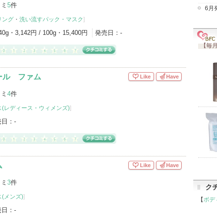
コミ
5
件
6月
リング
・
洗い流すパック・マスク
]
40g・3,142円 / 100g・15,400円
発売日：
-
【毎月
ール ファム
Like
Have
コミ
4
件
(レディース・ウィメンズ)
]
売日：
-
ム
Like
Have
コミ
3
件
ク
(メンズ)
]
【
ボデ
売日：
-