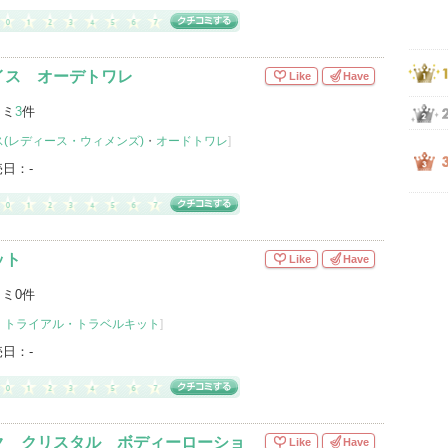
イス オーデトワレ
Like
Have
コミ
3
件
(レディース・ウィメンズ)
・
オードトワレ
]
売日：
-
ット
Like
Have
ミ0件
・
トライアル・トラベルキット
]
売日：
-
ク クリスタル ボディーローショ
Like
Have