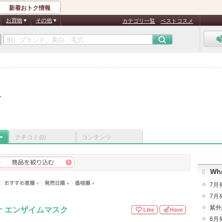
新着おトク情報
お買物
その他
カテゴリ一覧
ベストコスメ
グ
クチコミ
コンテンツ
(0)
Wha
7月
7月
紫外
 エンザイムマスク
Like
Have
6月