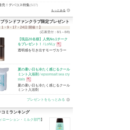
発売！デパコス特集
(5/27)
もっとみる
ブランドファンクラブ限定プレゼント
 1・9・17・24日 開催！】
(応募受付：8/1～8/8)
【現品20名様】人気No.1チーク
をプレゼント！
/ LoNLy
透明感を引き出すモーヴカラー
現
品
夏の暑い日も冷たく感じるクール
ミント入浴剤
/ epsomsalt sea cry
stals
夏の暑い日も冷たく感じるクール
現
ミント入浴剤
プレゼントをもっとみる
品
チコミランキング
ィローション・ミルク部門
】