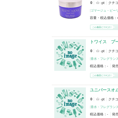
0
-pt
クチ
[
ゴマージュ・ピー
容量・税込価格：
トワイス プ
0
-pt
クチ
[
香水・フレグランス
税込価格：
-
発
ユニバースオ
0
-pt
クチ
[
香水・フレグランス
税込価格：
-
発