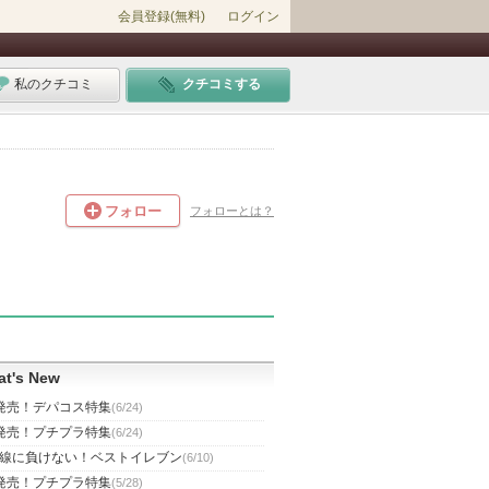
会員登録(無料)
ログイン
私のクチコミ
クチコミする
フォロー
フォローとは？
t's New
発売！デパコス特集
(6/24)
発売！プチプラ特集
(6/24)
線に負けない！ベストイレブン
(6/10)
発売！プチプラ特集
(5/28)