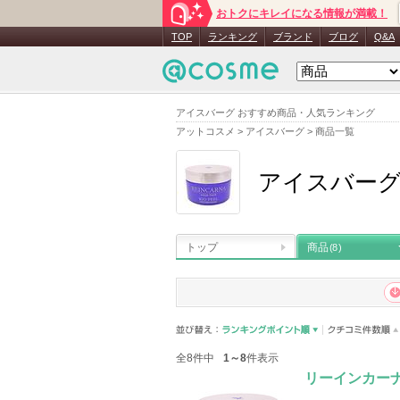
おトクにキレイになる情報が満載！
TOP
ランキング
ブランド
ブログ
Q&A
アイスバーグ おすすめ商品・人気ランキング
アットコスメ
>
アイスバーグ
>
商品一覧
アイスバー
トップ
商品
(8)
全8件中
1～8
件表示
リーインカーナ