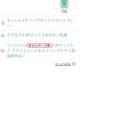
2位
キュレル
/
ディープモイスチャースプレ
ー
ケアセラ
/
APフェイス＆ボディ乳液
ファンケル
/
ボディミル
ク ブライトニング＆エイジングケア＜医
薬部外品＞
もっとみる