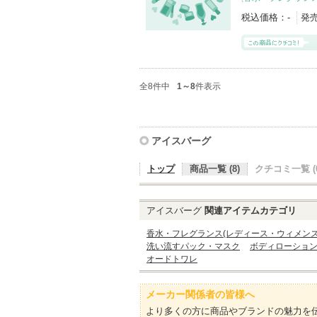
税込価格：
-
発
全8件中
1～8
件表示
アイスバーグ
トップ
商品一覧 (8)
クチコミ一覧 (0
アイスバーグ
関連アイテムカテゴリ
香水・フレグランス(レディース・ウィメンズ
洗い流すパック・マスク
ボディローショ
オードトワレ
メーカー関係者の皆様へ
より多くの方に商品やブランドの魅力を