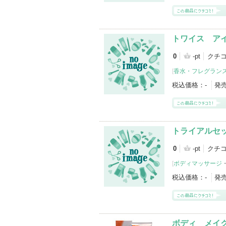
トワイス ア
0
-pt
クチ
[
香水・フレグランス
税込価格：
-
発
トライアルセ
0
-pt
クチコ
[
ボディマッサージ
税込価格：
-
発
ボディ メイ