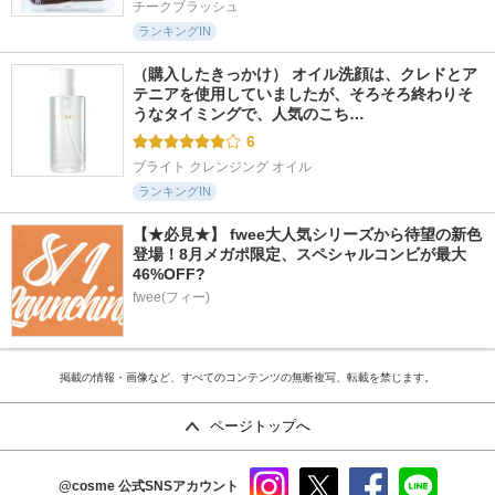
チークブラッシュ
ランキングIN
（購入したきっかけ） オイル洗顔は、クレドとア
テニアを使用していましたが、そろそろ終わりそ
うなタイミングで、人気のこち…
6
ブライト クレンジング オイル
ランキングIN
【★必見★】 fwee大人気シリーズから待望の新色
登場！8月メガポ限定、スペシャルコンビが最大
46%OFF?
fwee(フィー)
掲載の情報・画像など、すべてのコンテンツの無断複写、転載を禁じます。
ページトップへ
@cosme
公式SNSアカウント