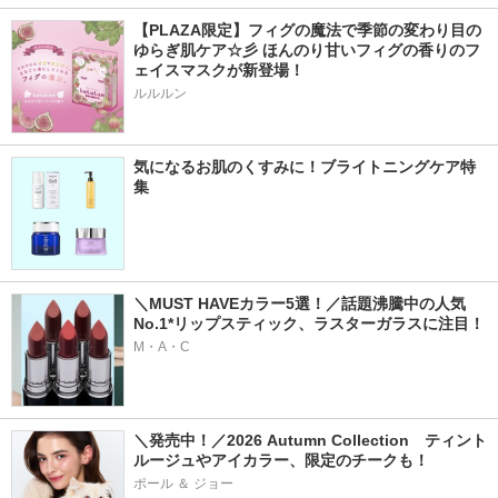
【PLAZA限定】フィグの魔法で季節の変わり目の
ゆらぎ肌ケア☆彡 ほんのり甘いフィグの香りのフ
ェイスマスクが新登場！
ルルルン
気になるお肌のくすみに！ブライトニングケア特
集
＼MUST HAVEカラー5選！／話題沸騰中の人気
No.1*リップスティック、ラスターガラスに注目！
M・A・C
＼発売中！／2026 Autumn Collection　ティント
ルージュやアイカラー、限定のチークも！
ポール ＆ ジョー