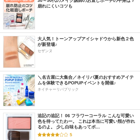
30～50代のメイク講師のお直しポーチの中身は？
崩れにくいコツも
大人気！トーンアップアイシャドウから新色２色
が新登場♪
セザンヌ
＼名古屋に大集合／ネイリパ夏のおすすめアイテ
ムを体験できるPOPUPイベントを開催♪
ネイチャーリパブリック
追記の追記！ 06 フラワーコーラル こんな可愛い
色を待ってたわー。 これは本当に可愛い頬が作れ
るのよ。 少し白味もあってボ…
5