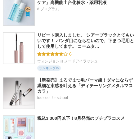
ケア」高機能土台化粧水・薬用乳液
リピート購入しました。 シアーブラックとてもい
いです！ パンダ目にならないので、下まつ毛用と
して使用してます。 コームタ…
6
ウォンジョンヨ ヌードアイラッシュ
ランキングIN
【新発売】まるでまつ毛パーマ級！ダマにならず
繊細な束感を叶える「ディテーリングメタルマス
カラ」
too cool for school
税込3,300円以下！8月発売のプチプラコスメ