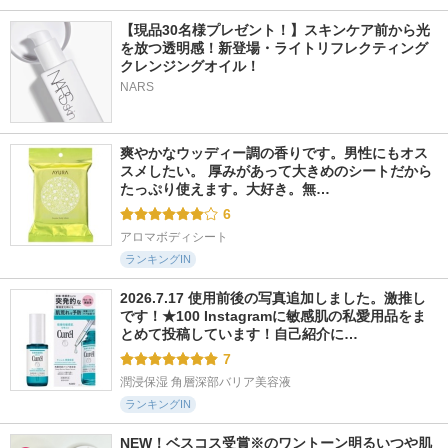
【現品30名様プレゼント！】スキンケア前から光
を放つ透明感！新登場・ライトリフレクティング 
クレンジングオイル！
NARS
爽やかなウッディー調の香りです。男性にもオス
スメしたい。 厚みがあって大きめのシートだから
たっぷり使えます。大好き。無…
6
アロマボディシート
ランキングIN
2026.7.17 使用前後の写真追加しました。激推し
です！★100 Instagramに敏感肌の私愛用品をま
とめて投稿しています！自己紹介に…
7
潤浸保湿 角層深部バリア美容液
ランキングIN
NEW！ベスコス受賞※のワントーン明るいつや肌