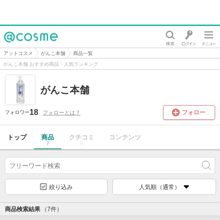
@cosme
アットコスメ
がんこ本舗
商品一覧
がんこ本舗 おすすめ商品・人気ランキング
がんこ本舗
18
フォロー
フォローとは？
フォロワー
トップ
商品
クチコミ
コンテンツ
7
0
絞り込み
人気順（通常）
商品検索結果
（7件）