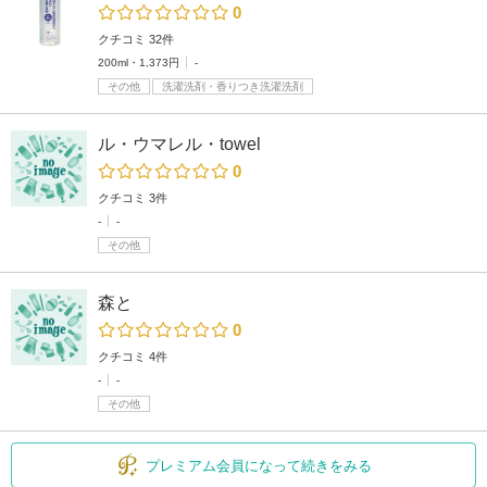
0
クチコミ 32件
200ml・1,373円
-
その他
洗濯洗剤・香りつき洗濯洗剤
ル・ウマレル・towel
0
クチコミ 3件
-
-
その他
森と
0
クチコミ 4件
-
-
その他
プレミアム会員になって続きをみる