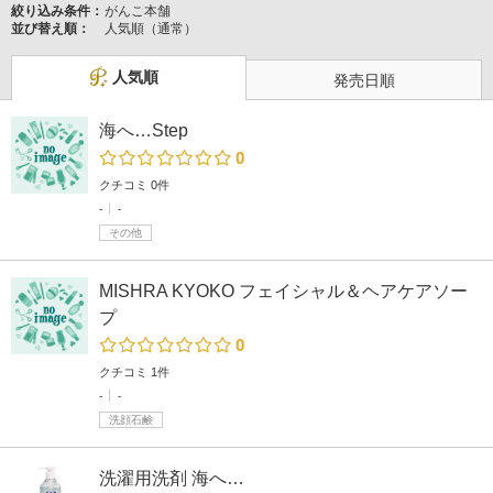
絞り込み条件：
がんこ本舗
並び替え順：
人気順（通常）
人気順
発売日順
海へ…Step
0
クチコミ 0件
-
-
その他
MISHRA KYOKO フェイシャル＆ヘアケアソー
プ
0
クチコミ 1件
-
-
洗顔石鹸
洗濯用洗剤 海へ…