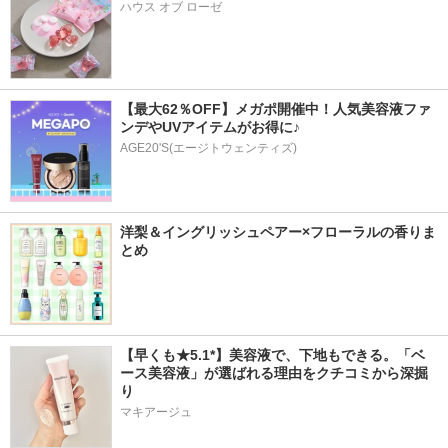
ハウス オブ ローゼ
【最大62％OFF】メガポ開催中！人気美容液ファ
ンデやUVアイテムがお得に♪
AGE20'S(エージトウェンティズ)
洋梨＆イングリッシュペアー×フローラルの香りま
とめ
【早くも★5.1*】美容液で、下地もできる。「ベ
ース美容液」が選ばれる理由をクチコミから深掘
り
マキアージュ