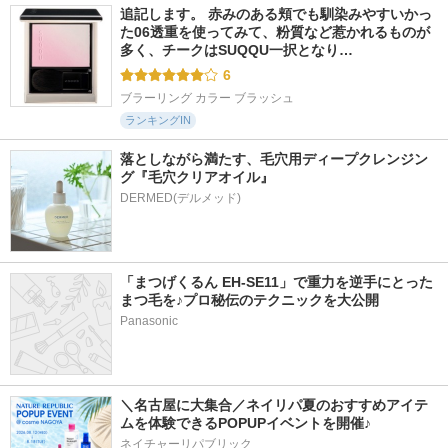
追記します。 赤みのある頬でも馴染みやすいかっ
た06透重を使ってみて、粉質など惹かれるものが
多く、チークはSUQQU一択となり…
6
ブラーリング カラー ブラッシュ
ランキングIN
落としながら満たす、毛穴用ディープクレンジン
グ『毛穴クリアオイル』
「まつげくるん EH-SE11」で重力を逆手にとった
まつ毛を♪プロ秘伝のテクニックを大公開
Panasonic
＼名古屋に大集合／ネイリパ夏のおすすめアイテ
ムを体験できるPOPUPイベントを開催♪
ネイチャーリパブリック