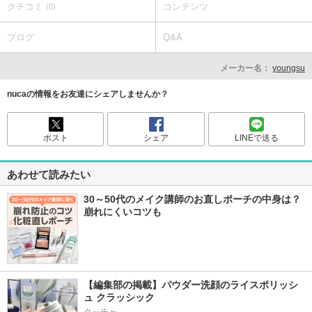
クチコミ
コンテンツ
(0)
ブログ
Q&A
メーカー名：
youngsu
nucaの情報をお友達にシェアしませんか？
ポスト
シェア
LINEで送る
あわせて読みたい
30～50代のメイク講師のお直しポーチの中身は？
崩れにくいコツも
【編集部の掲載】パウダー洗顔のライスポリッシ
ュ クラッシック