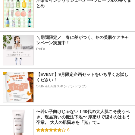
洋梨＆イングリッシュペアー×フローラルの香りま
とめ
＼期間限定／　春に差がつく、冬の美肌ケアキャ
ンペーン実施中！ 
ReFa
【EVENT】9月限定企画セットをいち早くお試し
ください！
SKIN＆LAB(スキンアンドラブ)
〜若い子向けじゃない！40代の大人肌こそ使うべ
き、現品買いの魔法下地〜 厚塗りで隠すのはもう
卒業。 大人の肌悩みを「光」で…
6