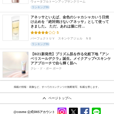
ウォータフルトーンアップサンクリーム
ランキングIN
アネッサといえば、金色のシャカシャカいう日焼
け止めを「絶対焼けないアネッサ」として使って
きました。 ただ、あれは服に付…
5
パーフェクトＵＶ　スキンケアジェル　ＮＢ
ランキングIN
【8/21新発売】プリズム肌を作る化粧下地『アン
ベリスールデクラ』誕生。メイクアップ×スキンケ
アアプローチで自ら輝く肌へ
クレ・ド・ポー ボーテ
掲載の情報・画像など、すべてのコンテンツの無断複写、転載を禁じます。
ページトップへ
@cosme
公式SNSアカウント