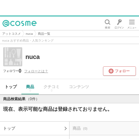
@cosme
アットコスメ
nuca
商品一覧
nuca おすすめ商品・人気ランキング
nuca
0
フォロー
フォローとは？
フォロワー
トップ
商品
クチコミ
コンテンツ
0
0
商品検索結果
（0件）
現在、表示可能な商品は登録されておりません。
トップ
商品
(0)