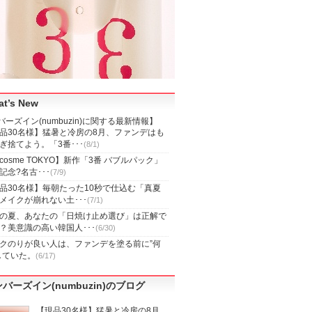
t’s New
ーズイン(numbuzin)に関する最新情報】
品30名様】猛暑と冷房の8月、ファンデはも
ぎ捨てよう。「3番･･･
(8/1)
cosme TOKYO】新作「3番 バブルパック」
記念?名古･･･
(7/9)
品30名様】毎朝たった10秒で仕込む「真夏
メイクが崩れない土･･･
(7/1)
の夏、あなたの「日焼け止め選び」は正解で
？美意識の高い韓国人･･･
(6/30)
クのりが良い人は、ファンデを塗る前に”何
していた。
(6/17)
バーズイン(numbuzin)のブログ
【現品30名様】猛暑と冷房の8月、