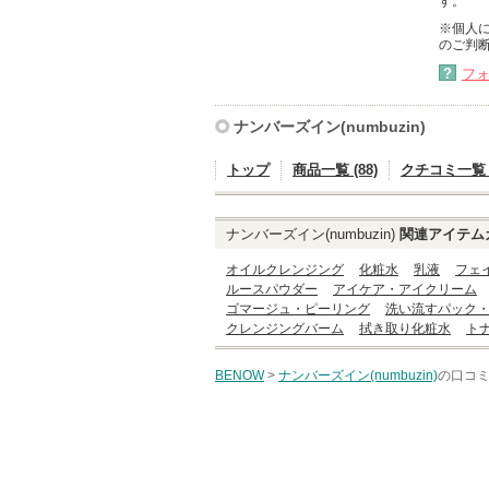
す。
※個人
のご判
?
フ
ナンバーズイン(numbuzin)
トップ
商品一覧 (88)
クチコミ一覧 (2
ナンバーズイン(numbuzin)
関連アイテム
オイルクレンジング
化粧水
乳液
フェ
ルースパウダー
アイケア・アイクリーム
ゴマージュ・ピーリング
洗い流すパック
クレンジングバーム
拭き取り化粧水
ト
BENOW
>
ナンバーズイン(numbuzin)
の口コミ