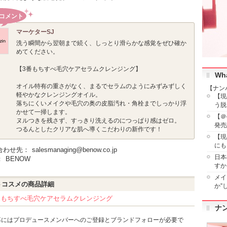
コメント
マーケター
SJ
洗う瞬間から翌朝まで続く、しっとり滑らかな感覚をぜひ確か
めてください。
【3番もちすべ毛穴ケアセラムクレンジング】
Wha
オイル特有の重さがなく、まるでセラムのようにみずみずしく
【ナンバ
軽やかなクレンジングオイル。
【現
落ちにくいメイクや毛穴の奥の皮脂汚れ・角栓までしっかり浮
う脱
かせて一掃します。
【＠
ヌルつきを残さず、すっきり洗えるのにつっぱり感はゼロ。
発売
つるんとしたクリアな肌へ導くこだわりの新作です！
【現
にも
合わせ先：
salesmanaging@benow.co.jp
日本
：
BENOW
すか
メイ
トコスメの商品詳細
か”
番 もちすべ毛穴ケアセラムクレンジング
ナン
募にはプロデュースメンバーへのご登録とブランドフォローが必要で