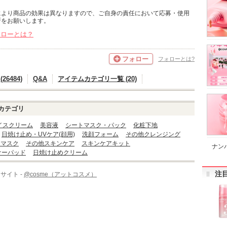
により商品の効果は異なりますので、ご自身の責任において応募・使用
断をお願いします。
ォローとは？
フォロー
フォローとは?
6484)
Q&A
アイテムカテゴリ一覧 (20)
カテゴリ
イスクリーム
美容液
シートマスク・パック
化粧下地
日焼け止め・UVケア(顔用)
洗顔フォーム
その他クレンジング
・マスク
その他スキンケア
スキンケアキット
ナンバ
ナーパッド
日焼け止めクリーム
注
サイト -
@cosme（アットコスメ）