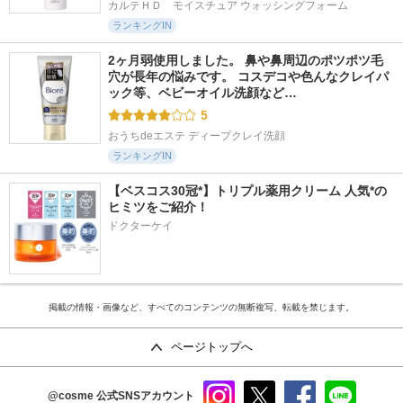
カルテＨＤ　モイスチュア ウォッシングフォーム
ランキングIN
2ヶ月弱使用しました。 鼻や鼻周辺のポツポツ毛
穴が長年の悩みです。 コスデコや色んなクレイパ
ック等、ベビーオイル洗顔など…
5
おうちdeエステ ディープクレイ洗顔
ランキングIN
【ベスコス30冠*】トリプル薬用クリーム 人気*の
ヒミツをご紹介！
ドクターケイ
掲載の情報・画像など、すべてのコンテンツの無断複写、転載を禁じます。
ページトップへ
@cosme
公式SNSアカウント