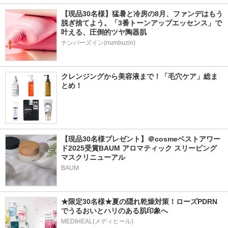
【現品30名様】猛暑と冷房の8月、ファンデはもう
脱ぎ捨てよう。「3番トーンアップエッセンス」で
叶える、圧倒的ツヤ陶器肌
ナンバーズイン(numbuzin)
クレンジングから美容液まで！「毛穴ケア」総ま
とめ！
【現品30名様プレゼント】＠cosmeベストアワー
ド2025受賞BAUM アロマティック スリーピング
マスクリニューアル
BAUM
★限定30名様★夏の隠れ乾燥対策！ローズPDRN
でうるおいとハリのある肌印象へ
MEDIHEAL(メディヒール)