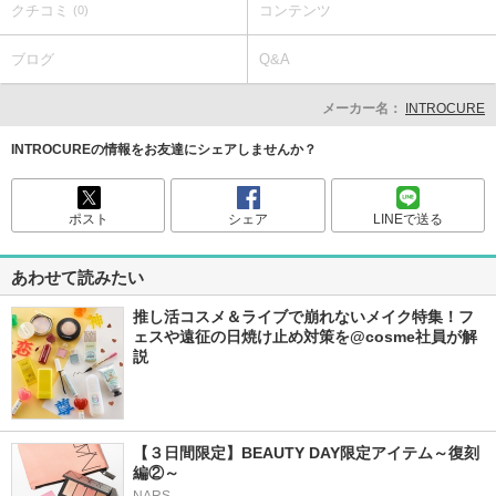
クチコミ
コンテンツ
(0)
ブログ
Q&A
メーカー名：
INTROCURE
INTROCUREの情報をお友達にシェアしませんか？
ポスト
シェア
LINEで送る
あわせて読みたい
推し活コスメ＆ライブで崩れないメイク特集！フ
ェスや遠征の日焼け止め対策を@cosme社員が解
説
【３日間限定】BEAUTY DAY限定アイテム～復刻
編②～