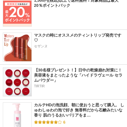
1,500円(税込)以上で送料無料！対象商品は最大
20％ポイントバック
マスクの時にオススメのティントリップ発売です
♡
セザンヌ
【30名様プレゼント！】日中の乾燥崩れ対策に！
美容液をまとったような「ハイドラヴェール セラ
ムパウダー」
TIRTIR
カルテHDの泡洗顔、朝に使おうと思って購入。 し
ゅわしゅわの泡で好き 無香料だから石鹸みたいな
香り 肌のうるおいバリアをま…
6