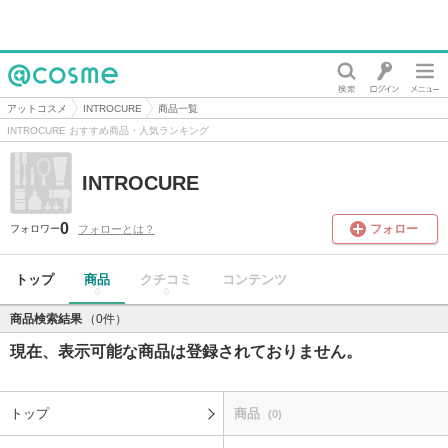
@cosme
アットコスメ
INTROCURE
商品一覧
INTROCURE おすすめ商品・人気ランキング
INTROCURE
0
フォロー
フォローとは？
フォロワー
トップ
商品
クチコミ
コンテンツ
0
0
商品検索結果
（0件）
現在、表示可能な商品は登録されておりません。
トップ
商品
(0)