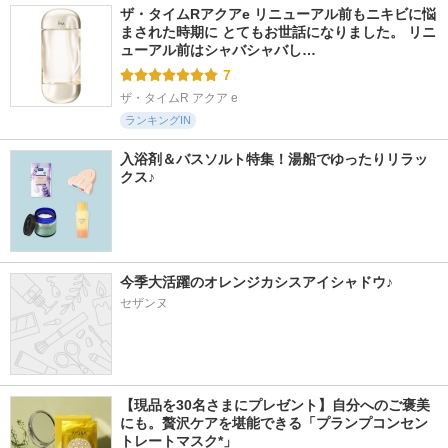
ザ・タイムRアクアe リニューアル前もニキビに悩
まされた時期に とてもお世話になりました。 リニ
ューアル前はシャバシャバし…
7
ザ・タイムR アクア e
ランキングIN
入浴剤＆バスソルト特集！湯船でゆったりリラッ
クス♪
今季大活躍のオレンジカシスアイシャドウ♪
セザンヌ
【現品を30名さまにプレゼント】自分へのご褒美
にも。贅沢ケアを堪能できる「プランプコンセン
トレートマスク*」